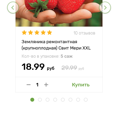
10 отзывов
Земляника ремонтантная
(крупноплодная) Свит Мери XXL
Кол-во в упаковке:
5 саж
18.99
29.99
руб
руб
Купить