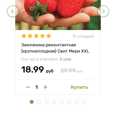
10 отзывов
Земляника ремонтантная
(крупноплодная) Свит Мери XXL
Кол-во в упаковке:
5 саж
18.99
29.99
руб
руб
Купить