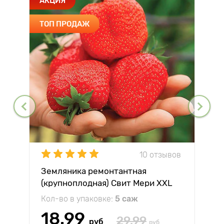
АКЦИЯ
ТОП ПРОДАЖ
10 отзывов
Земляника ремонтантная
(крупноплодная) Свит Мери XXL
Кол-во в упаковке:
5 саж
18.99
29.99
руб
руб