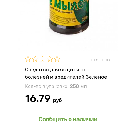
0 отзывов
Средство для защиты от
болезней и вредителей Зеленое
мыло
Кол-во в упаковке:
250 мл
16.79
руб
Сообщить о наличии