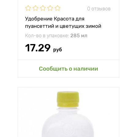
0 отзывов
Удобрение Красота для
пуансеттий и цветущих зимой
растений
Кол-во в упаковке:
285 мл
17.29
руб
Сообщить о наличии