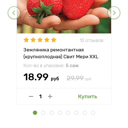
10 отзывов
Земляника ремонтантная
(крупноплодная) Свит Мери XXL
Кол-во в упаковке:
5 саж
18.99
29.99
руб
руб
Купить