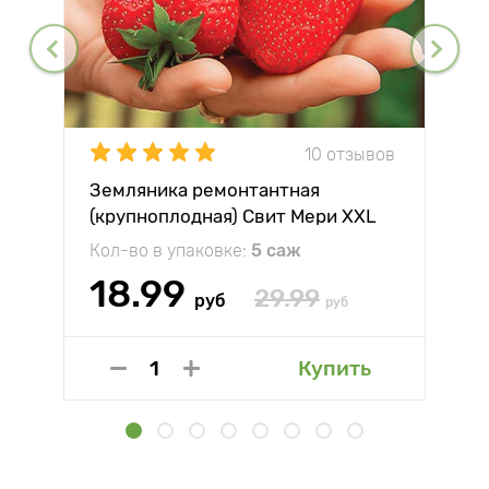
10 отзывов
Земляника ремонтантная
(крупноплодная) Свит Мери XXL
Кол-во в упаковке:
5 саж
18.99
29.99
руб
руб
Купить