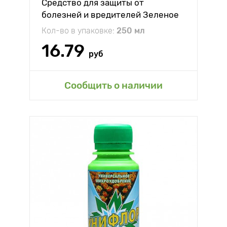
Средство для защиты от
болезней и вредителей Зеленое
мыло
Кол-во в упаковке:
250 мл
16.79
руб
Сообщить о наличии