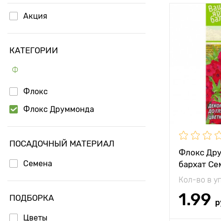
Акция
Особенност
КАТЕГОРИИ
Высота рас
Ф
Растояние 
растениям
Флокс
Местополо
Флокс Друммонда
Морозостой
Применени
ПОСАДОЧНЫЙ МАТЕРИАЛ
Флокс Др
Семена
бархат Се
Кол-во в у
1.99
ПОДБОРКА
р
Цветы