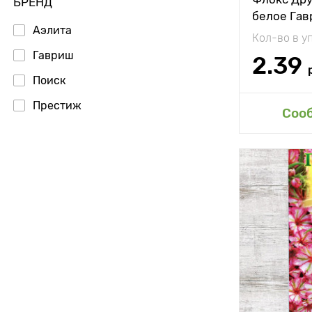
БРЕНД
белое Га
Аэлита
Кол-во в у
Гавриш
2.39
Поиск
Престиж
Доб
Соо
Особенност
Высота рас
Растояние 
растениям
Местополо
Морозостой