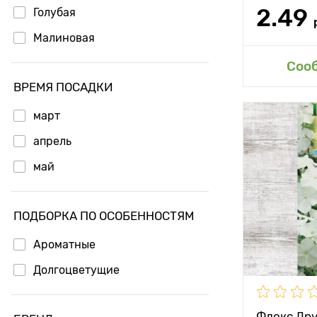
2.49
Голубая
Малиновая
Доб
Соо
ВРЕМЯ ПОСАДКИ
март
Особенност
апрель
Высота рас
май
Растояние 
растениям
ПОДБОРКА ПО ОСОБЕННОСТЯМ
Местополо
Ароматные
Морозостой
Долгоцветущие
Применени
Флокс Др