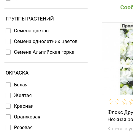
Доб
Соо
ГРУППЫ РАСТЕНИЙ
Семена цветов
Особенност
Семена однолетних цветов
Высота рас
Семена Альпийская горка
Растояние 
растениям
ОКРАСКА
Местополо
Белая
Морозостой
Желтая
Применени
Красная
Флокс Др
Оранжевая
Нежная ро
Розовая
Кол-во в у