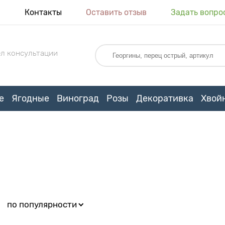
я
Контакты
Оставить отзыв
Задать вопро
л консультации
е
Ягодные
Виноград
Розы
Декоративка
Хвой
:
по популярности