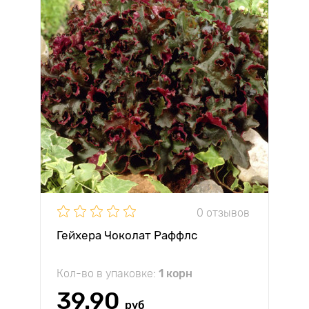
0 отзывов
Гейхера Чоколат Раффлс
Кол-во в упаковке:
1 корн
39.90
руб