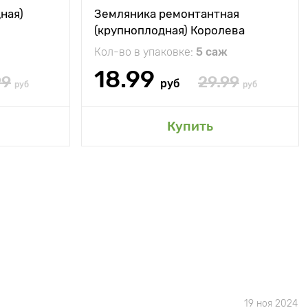
ная)
Земляника ремонтантная
(крупноплодная) Королева
Елизавета
Кол-во в упаковке:
5 саж
18.99
99
29.99
руб
руб
руб
Купить
19 ноя 2024