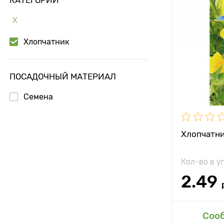
Х
Хлопчатник
ПОСАДОЧНЫЙ МАТЕРИАЛ
Семена
Хлопчатни
Кол-во в у
2.49
Доб
Соо