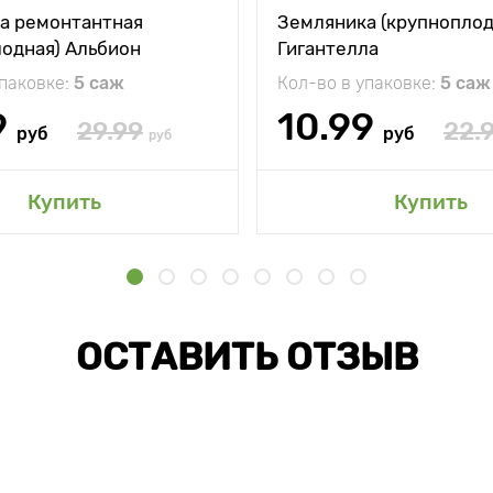
а ремонтантная
Земляника (крупноплод
лодная) Альбион
Гигантелла
упаковке:
5 саж
Кол-во в упаковке:
5 саж
9
10.99
29.99
22.
руб
руб
руб
Купить
Купить
ОСТАВИТЬ ОТЗЫВ