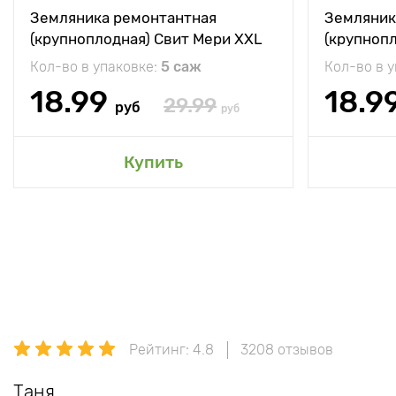
Земляника ремонтантная
Земляник
(крупноплодная) Свит Мери XXL
(крупноп
Кол-во в упаковке:
5 саж
Кол-во в 
18.99
18.9
29.99
руб
руб
Купить
Рейтинг: 4.8
3208 отзывов
Таня