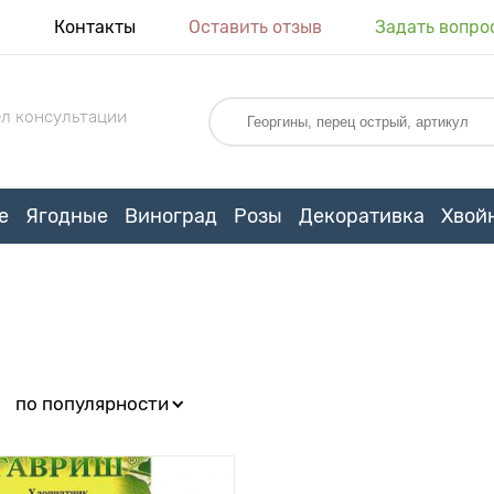
я
Контакты
Оставить отзыв
Задать вопро
л консультации
е
Ягодные
Виноград
Розы
Декоративка
Хвой
:
по популярности