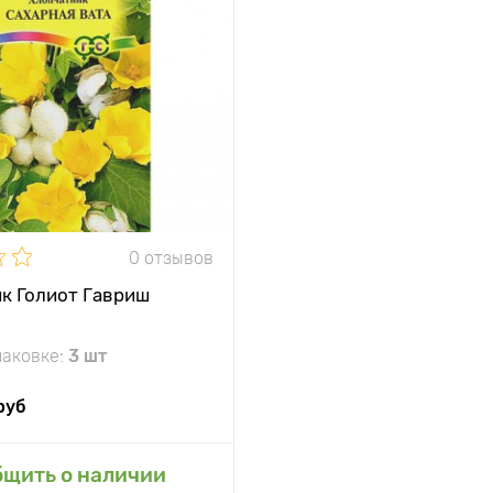
0 отзывов
к Голиот Гавриш
паковке:
3 шт
руб
авить в мой сад
бщить о наличии