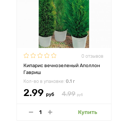
0 отзывов
Кипарис вечнозеленый Аполлон
Гавриш
Кол-во в упаковке:
0.1 г
2.99
4.99
руб
руб
Купить