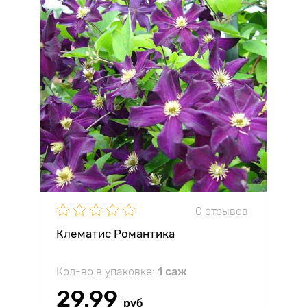
0 отзывов
Клематис Романтика
Кол-во в упаковке:
1 саж
29.99
руб