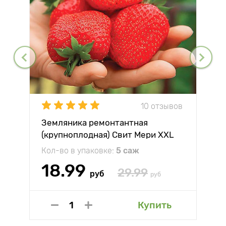
10 отзывов
Земляника ремонтантная
(крупноплодная) Свит Мери XXL
Кол-во в упаковке:
5 саж
18.99
29.99
руб
руб
Купить