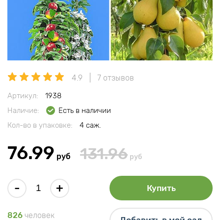
4.9
7 отзывов
Артикул:
1938
Наличие:
Есть в наличии
Кол-во в упаковке:
4 саж.
76.99
131.96
руб
руб
-
+
Купить
826
человек