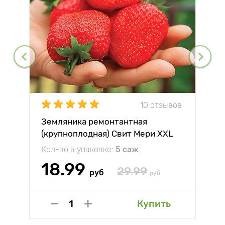
10 отзывов
Земляника ремонтантная
(крупноплодная) Свит Мери XXL
Кол-во в упаковке:
5 саж
18.99
29.99
руб
руб
Купить