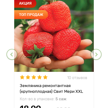
АКЦИЯ
ТОП ПРОДАЖ
10 отзывов
Земляника ремонтантная
(крупноплодная) Свит Мери XXL
Кол-во в упаковке:
5 саж