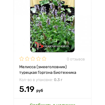
0 отзывов
Мелисса (змееголовник)
турецкая Горгона Биотехника
Кол-во в упаковке:
0.3 г
5.19
руб