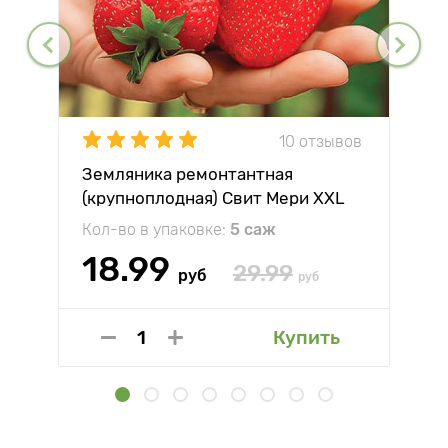
10 отзывов
Земляника ремонтантная
(крупноплодная) Свит Мери XXL
Кол-во в упаковке:
5 саж
18.99
29.99
руб
руб
Купить