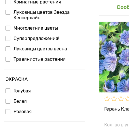
Комнатные растения
Доб
Соо
Луковицы цветов Звезда
Кепперлайн
Многолетние цветы
Особенност
Суперпредложения!
Высота рас
Луковицы цветов весна
Растояние 
Травянистые растения
растениям
Местополо
ОКРАСКА
Морозостой
Голубая
Белая
Герань Кл
Розовая
Кол-во в у