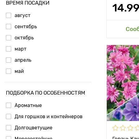
ВРЕМЯ ПОСАДКИ
14.9
август
сентябрь
Доб
Соо
октябрь
март
Особенност
апрель
май
Высота рас
ПОДБОРКА ПО ОСОБЕННОСТЯМ
Растояние 
растениям
Ароматные
Местополо
Для горшков и контейнеров
Долгоцветущие
Морозостой
Герань Ка
Морозостойкие