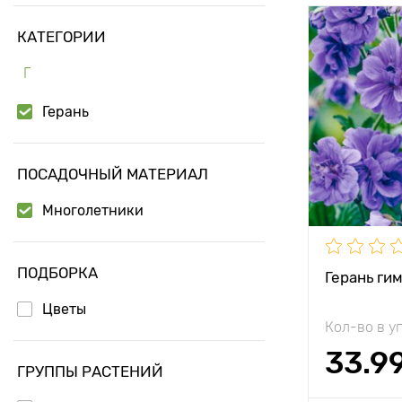
КАТЕГОРИИ
Особенност
Г
Высота рас
Герань
Растояние 
растениям
ПОСАДОЧНЫЙ МАТЕРИАЛ
Местополо
Многолетники
Морозостой
ПОДБОРКА
Глубина по
Герань ги
Цветы
Кол-во в у
33.9
ГРУППЫ РАСТЕНИЙ