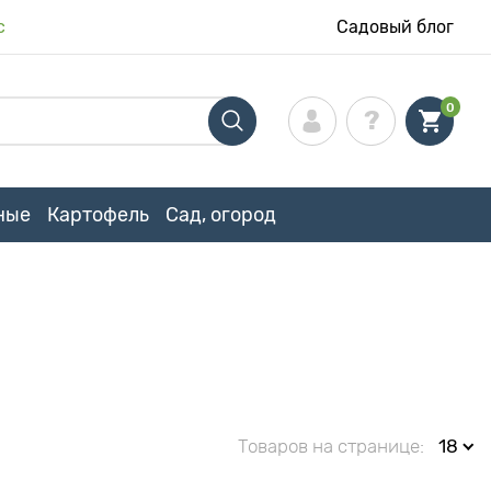
с
Садовый блог
0
ные
Картофель
Сад, огород
Товаров на странице:
18