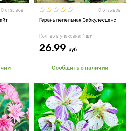
Глубина посадки
5 - 7 см
0 отзывов
0 отзывов
айт
Герань пепельная Сабкулесценс
Кол-во в упаковке:
1 шт
26.99
руб
сад
Добавить в мой сад
ичии
Сообщить о наличии
Ажурное
Особенности
Нежное голубое
еликолепие
море
, ширина до
Высота растения
до 45 см, ширина до
80 см
100 см
50 - 80 см
Местоположение
солнце, полутень,
тень