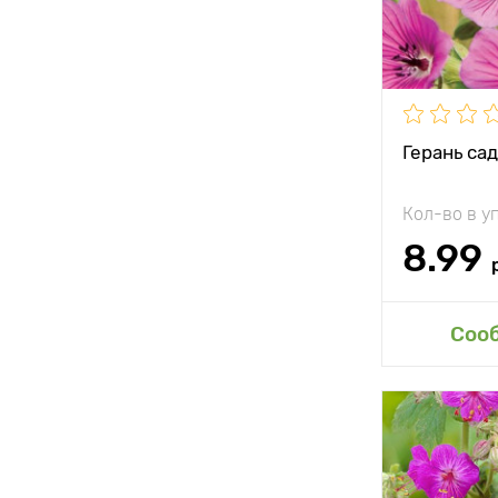
Местополо
Морозостой
Герань са
Кол-во в у
8.99
Доб
Соо
Особенност
Высота рас