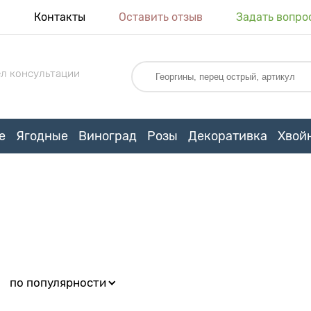
я
Контакты
Оставить отзыв
Задать вопро
л консультации
е
Ягодные
Виноград
Розы
Декоративка
Хвой
:
по популярности