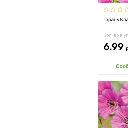
Герань Кл
Кол-во в у
6.99
Доб
Соо
Особенност
Высота рас
Растояние 
растениям