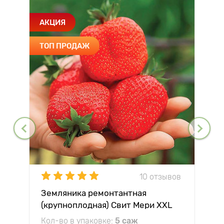
АКЦИЯ
ТОП ПРОДАЖ
10 отзывов
Земляника ремонтантная
(крупноплодная) Свит Мери XXL
Кол-во в упаковке:
5 саж