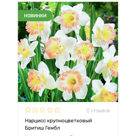
НОВИНКИ
0 отзывов
Нарцисс крупноцветковый
Бритиш Гембл