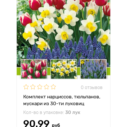
0 отзывов
Комплект нарциссов, тюльпанов,
мускари из 30-ти луковиц
Кол-во в упаковке:
30 лук
90.99
руб