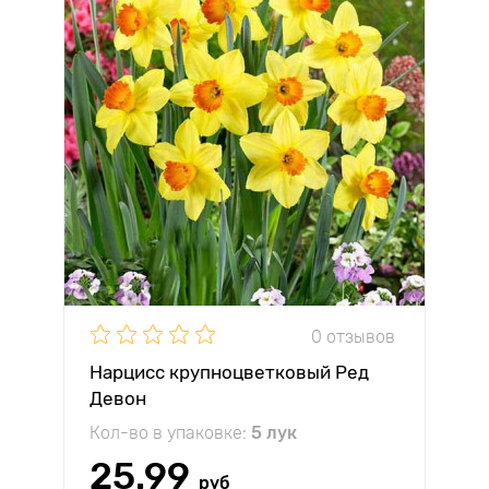
0 отзывов
Нарцисс крупноцветковый Ред
Девон
Кол-во в упаковке:
5 лук
25.99
руб