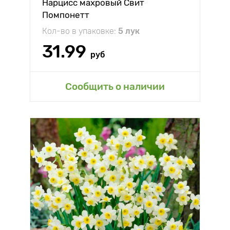
Нарцисс махровый Свит
Помпонетт
Кол-во в упаковке:
5 лук
31.99
руб
Сообщить о наличии