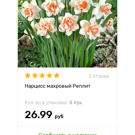
2 отзыва
Нарцисс махровый Реплит
Кол-во в упаковке:
5 лук
26.99
руб