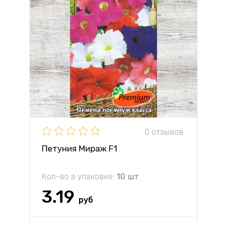
0 отзывов
Петуния Мираж F1
Кол-во в упаковке:
10 шт
3.19
руб