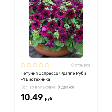
0 отзывов
Петуния Эспрессо Фраппе Руби
F1 Биотехника
Кол-во в упаковке:
8 драже
10.49
руб