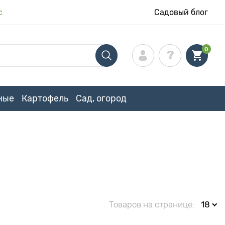
с
Садовый блог
0
ные
Картофель
Сад, огород
Товаров на странице:
18