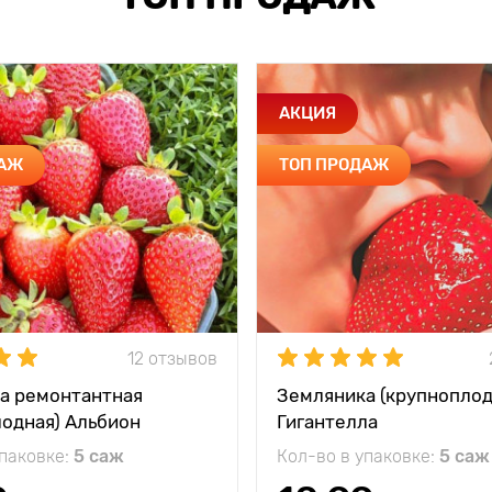
АКЦИЯ
ДАЖ
ТОП ПРОДАЖ
12 отзывов
а ремонтантная
Земляника (крупноплод
лодная) Альбион
Гигантелла
упаковке:
5 саж
Кол-во в упаковке:
5 саж