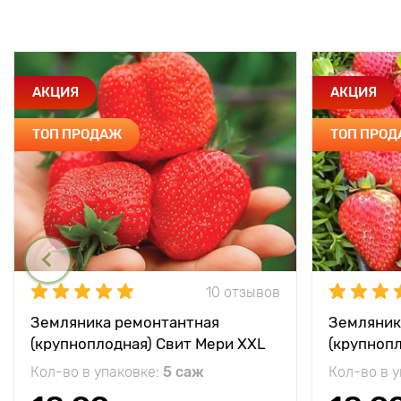
АКЦИЯ
АКЦИЯ
ТОП ПРОДАЖ
ТОП ПРО
10 отзывов
Земляника ремонтантная
Земляник
(крупноплодная) Свит Мери XXL
(крупноп
Кол-во в упаковке:
5 саж
Кол-во в 