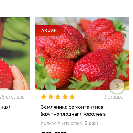
АКЦИЯ
28 отзывов
3 отзыва
ная)
Земляника ремонтантная
(крупноплодная) Королева
Елизавета
Кол-во в упаковке:
5 саж