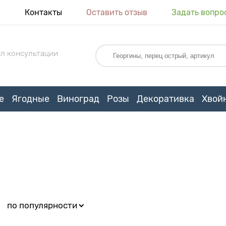
я
Контакты
Оставить отзыв
Задать вопро
л консультации
е
Ягодные
Виноград
Розы
Декоративка
Хвой
:
по популярности