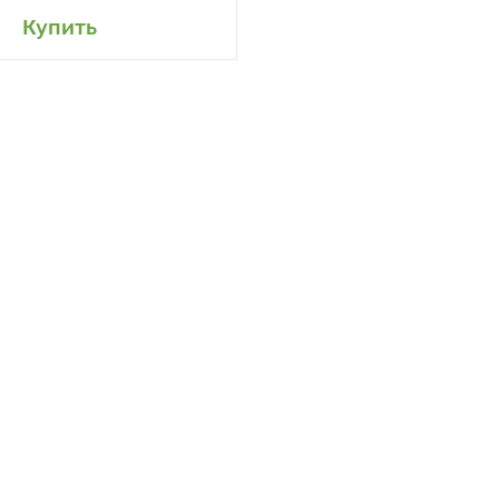
авить в мой сад
Купить