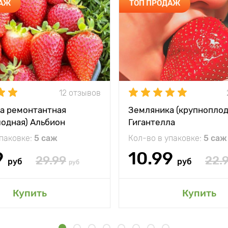
ДАЖ
ТОП ПРОДАЖ
12 отзывов
а ремонтантная
Земляника (крупноплод
лодная) Альбион
Гигантелла
упаковке:
5 саж
Кол-во в упаковке:
5 саж
9
10.99
29.99
22.
руб
руб
руб
Купить
Купить