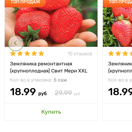
ТОП ПРОДАЖ
ТОП ПРО
10 отзывов
Земляника ремонтантная
Земляник
(крупноплодная) Свит Мери XXL
(крупноп
Кол-во в упаковке:
5 саж
Кол-во в 
18.99
18.9
29.99
руб
руб
Купить