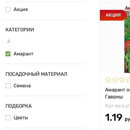
Акция
Особенност
АКЦИЯ
КАТЕГОРИИ
Высота рас
А
Растояние 
растениям
Амарант
Местополо
Период соз
ПОСАДОЧНЫЙ МАТЕРИАЛ
Семена
Урожайност
Амарант 
Гавриш
ПОДБОРКА
Кол-во в у
1.19
Цветы
р