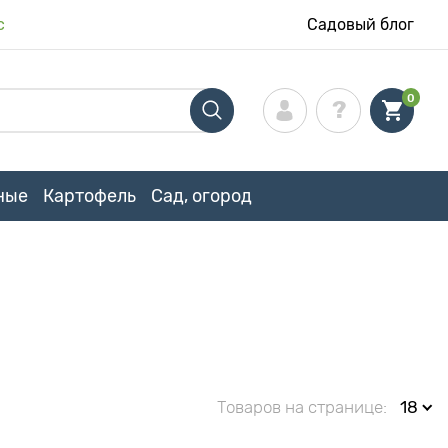
с
Садовый блог
0
ные
Картофель
Сад, огород
Товаров на странице:
18