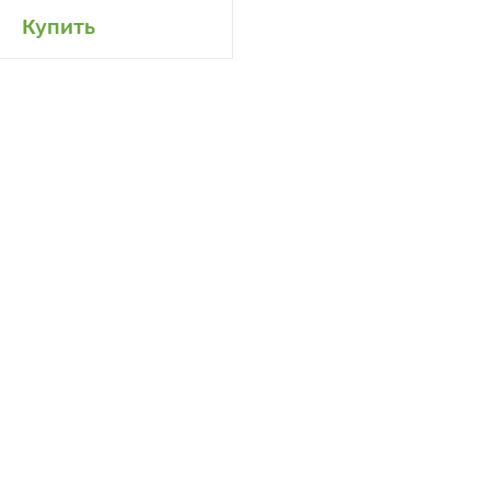
авить в мой сад
Купить