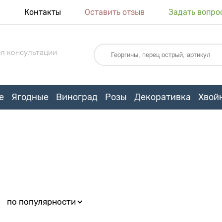
я
Контакты
Оставить отзыв
Задать вопро
л консультации
е
Ягодные
Виноград
Розы
Декоративка
Хвой
:
по популярности