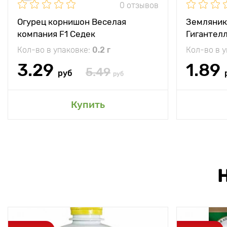
0 отзывов
Огурец корнишон Веселая
Земляник
компания F1 Седек
Гигантел
Кол-во в упаковке:
0.2 г
Кол-во в 
3.29
1.89
5.49
руб
руб
Купить