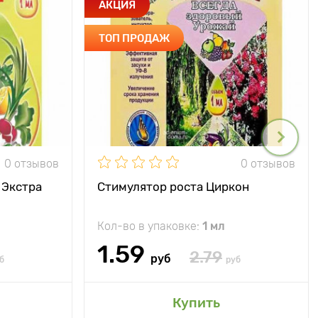
АКЦИЯ
ТОП ПРОДАЖ
0 отзывов
0 отзывов
 Экстра
Стимулятор роста Циркон
Кол-во в упаковке:
1 мл
1.59
2.79
руб
б
руб
Купить