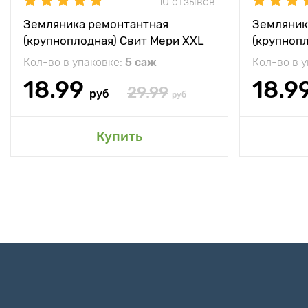
10 отзывов
Земляника ремонтантная
Земляник
(крупноплодная) Свит Мери XXL
(крупноп
Кол-во в упаковке:
5 саж
Кол-во в 
18.99
18.9
29.99
руб
руб
Купить