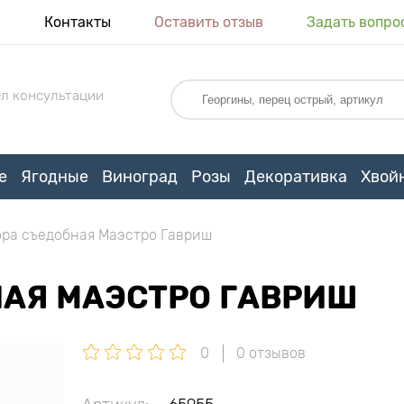
я
Контакты
Оставить отзыв
Задать вопро
л консультации
е
Ягодные
Виноград
Розы
Декоративка
Хвой
ра съедобная Маэстро Гавриш
АЯ МАЭСТРО ГАВРИШ
0
0 отзывов