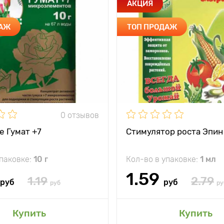
АКЦИЯ
ДАЖ
ТОП ПРОДАЖ
0 отзывов
е Гумат +7
Стимулятор роста Эпин
упаковке:
10 г
Кол-во в упаковке:
1 мл
1.59
1.19
2.79
руб
руб
руб
ру
Купить
Купить