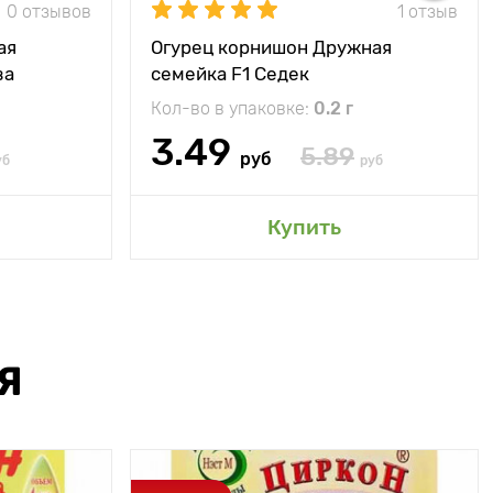
0 отзывов
1 отзыв
ая
Огурец корнишон Дружная
ва
семейка F1 Седек
ад
Кол-во в упаковке:
0.2 г
3.49
5.89
руб
уб
руб
Купить
Я