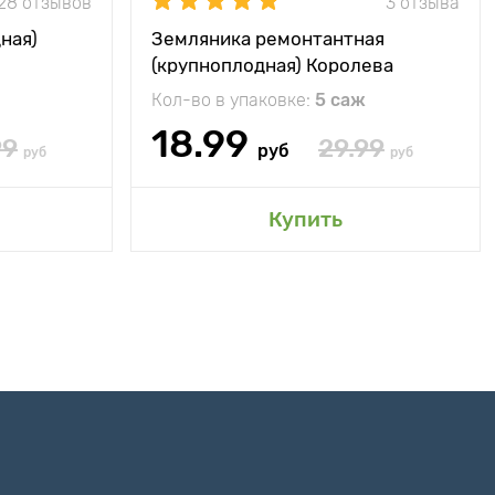
28 отзывов
3 отзыва
ная)
Земляника ремонтантная
(крупноплодная) Королева
Елизавета
Кол-во в упаковке:
5 саж
18.99
99
29.99
руб
руб
руб
Купить