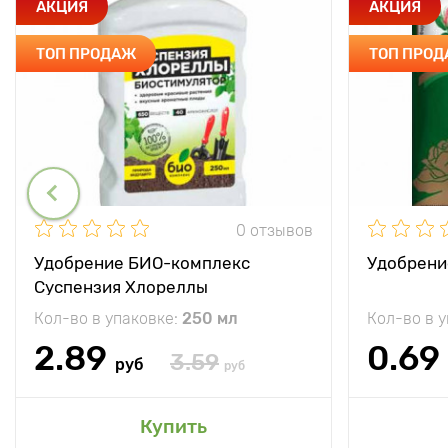
АКЦИЯ
АКЦИЯ
ТОП ПРОДАЖ
ТОП ПРО
0 отзывов
Удобрение БИО-комплекс
Удобрени
Суспензия Хлореллы
Кол-во в упаковке:
250 мл
Кол-во в 
2.89
0.69
3.59
руб
руб
Купить