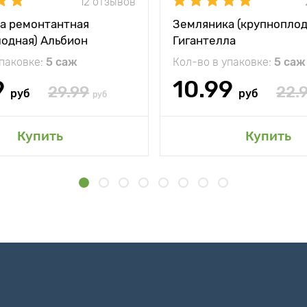
12 отзывов
а ремонтантная
Земляника (крупноплод
лодная) Альбион
Гигантелла
упаковке:
5 саж
Кол-во в упаковке:
5 саж
9
10.99
29.99
22.
руб
руб
руб
Купить
Купить