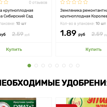
0 отзывов
а крупноплодная
Земляника ремонтантн
ла Сибирский Сад
крупноплодная Короле
Елизавета Сибирский С
упаковке:
10 шт
Кол-во в упаковке:
10 шт
1.89
2.59
2.59
руб
руб
руб
р
Купить
Купить
НЕОБХОДИМЫЕ УДОБРЕНИ