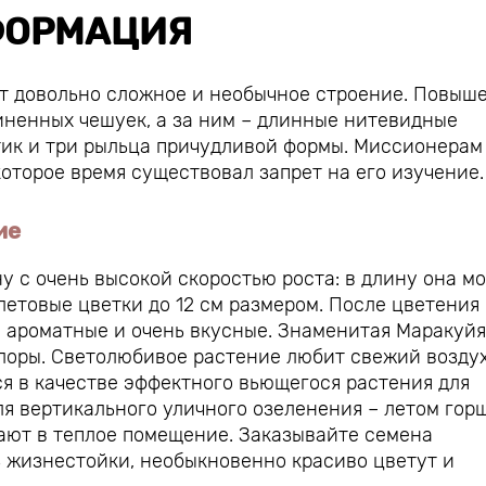
ОРМАЦИЯ
т довольно сложное и необычное строение. Повыш
иненных чешуек, а за ним – длинные нитевидные
тик и три рыльца причудливой формы. Миссионерам
оторое время существовал запрет на его изучение.
ие
 с очень высокой скоростью роста: в длину она м
летовые цветки до 12 см размером. После цветения
 ароматные и очень вкусные. Знаменитая Маракуйя
лоры. Светолюбивое растение любит свежий воздух
я в качестве эффектного вьющегося растения для
ля вертикального уличного озеленения – летом гор
щают в теплое помещение. Заказывайте семена
 жизнестойки, необыкновенно красиво цветут и