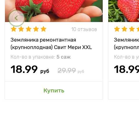
10 отзывов
Земляника ремонтантная
Земляник
(крупноплодная) Свит Мери XXL
(крупноп
Кол-во в упаковке:
5 саж
Кол-во в 
18.99
18.9
29.99
руб
руб
Купить