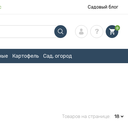
с
Садовый блог
0
ные
Картофель
Сад, огород
Товаров на странице:
18