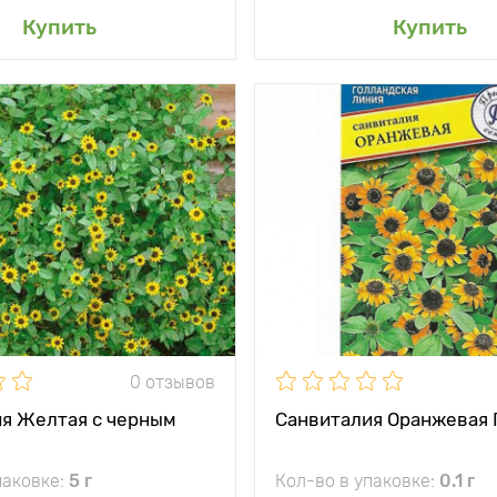
авить в мой сад
Добавить в мой 
Купить
Купить
и
Миниатюрные
Особенности
ве
подсолнушки
р
подвесны
также
тения
до 20 см
почв
между
20 - 25 см
Высота растения
и
Растояние между
жение
солнце
растениями
кость
однолетник
Местоположение
солн
0 отзывов
Морозостойкость
я Желтая с черным
Санвиталия Оранжевая
Применение
р
комби
паковке:
5 г
Кол-во в упаковке:
0.1 г
вазон