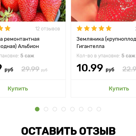
12 отзывов
а ремонтантная
Земляника (крупноплод
лодная) Альбион
Гигантелла
упаковке:
5 саж
Кол-во в упаковке:
5 саж
9
10.99
29.99
22.
руб
руб
руб
Купить
Купить
ОСТАВИТЬ ОТЗЫВ