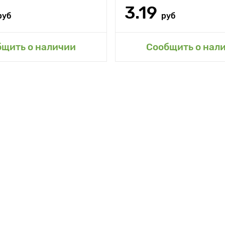
3.19
руб
руб
авить в мой сад
Добавить в мой 
бщить о наличии
Сообщить о нал