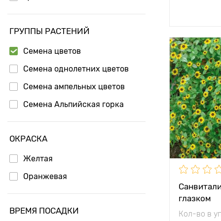
Доб
ГРУППЫ РАСТЕНИЙ
Семена цветов
Особенност
Семена однолетних цветов
Высота рас
Семена ампельных цветов
Семена Альпийская горка
Растояние 
растениям
Местополо
ОКРАСКА
Морозостой
Желтая
Оранжевая
Санвитали
глазком
ВРЕМЯ ПОСАДКИ
Кол-во в у