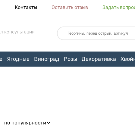
я
Контакты
Оставить отзыв
Задать вопро
л консультации
е
Ягодные
Виноград
Розы
Декоративка
Хвой
:
по популярности