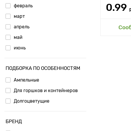
0.99
февраль
март
Доб
апрель
Соо
май
июнь
ПОДБОРКА ПО ОСОБЕННОСТЯМ
Ампельные
Для горшков и контейнеров
Долгоцветущие
БРЕНД