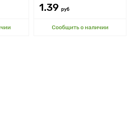
1.39
руб
сад
Добавить в мой сад
ичии
Сообщить о наличии