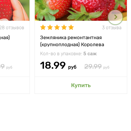
28 отзывов
3 отзыва
ная)
Земляника ремонтантная
(крупноплодная) Королева
Елизавета
Кол-во в упаковке:
5 саж
18.99
99
29.99
руб
руб
руб
Купить