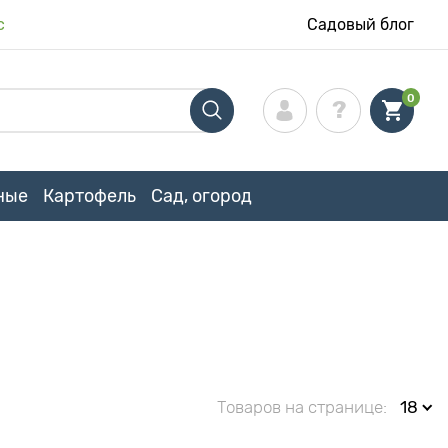
с
Садовый блог
0
ные
Картофель
Сад, огород
Товаров на странице:
18