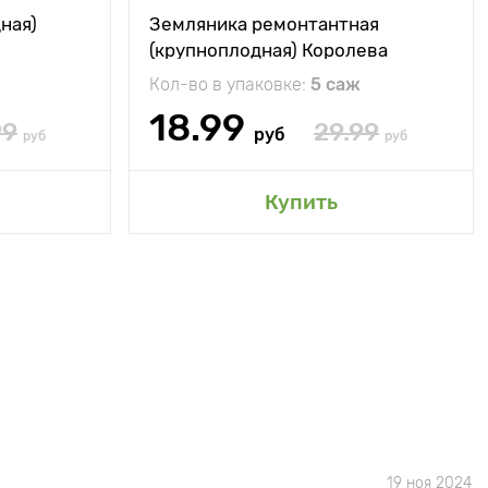
ная)
Земляника ремонтантная
(крупноплодная) Королева
Елизавета
Кол-во в упаковке:
5 саж
18.99
99
29.99
руб
руб
руб
Купить
19 ноя 2024