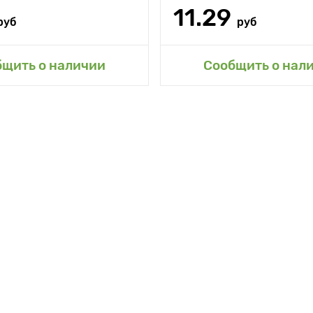
11.29
руб
руб
авить в мой сад
Добавить в мой 
бщить о наличии
Сообщить о нал