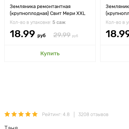
Земляника ремонтантная
Земляник
(крупноплодная) Свит Мери XXL
(крупноп
Кол-во в упаковке:
5 саж
Кол-во в 
18.99
18.9
29.99
руб
руб
Купить
Рейтинг: 4.8
3208 отзывов
Таня