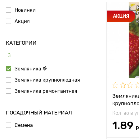
Новинки
Особенност
АКЦИЯ
Акция
Высота рас
КАТЕГОРИИ
Растояние 
растениям
З
Местополо
Земляника 🍓
Морозостой
Земляника крупноплодная
Период соз
Земляника ремонтантная
Земляник
крупнопло
Вес плода
Елизавета
ПОСАДОЧНЫЙ МАТЕРИАЛ
Кол-во в у
1.89
Семена
р