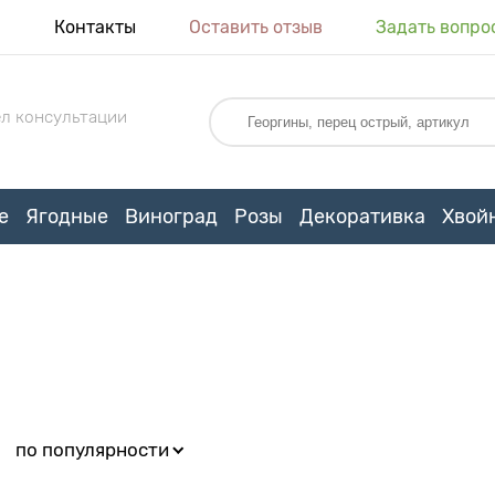
я
Контакты
Оставить отзыв
Задать вопро
л консультации
е
Ягодные
Виноград
Розы
Декоративка
Хвой
:
по популярности