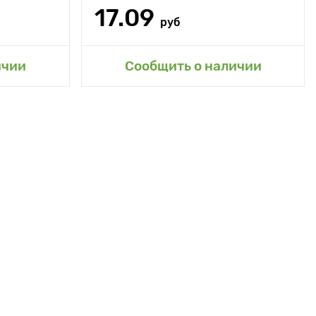
17.09
руб
сад
Добавить в мой сад
ичии
Сообщить о наличии