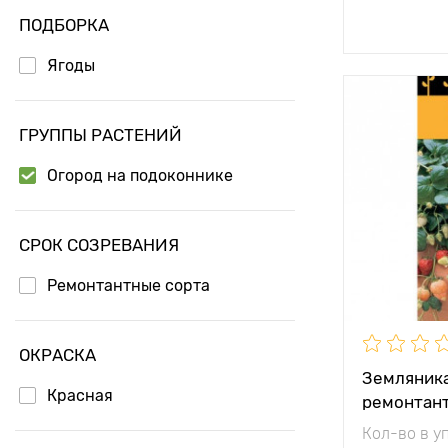
Доб
ПОДБОРКА
Ягоды
Особенност
ГРУППЫ РАСТЕНИЙ
Огород на подоконнике
Высота рас
СРОК СОЗРЕВАНИЯ
Растояние 
растениям
Ремонтантные сорта
Местополо
Морозостой
ОКРАСКА
Земляника
Период соз
Красная
ремонтан
Вес плода
Кол-во в у