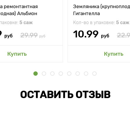
а ремонтантная
Земляника (крупноплод
лодная) Альбион
Гигантелла
упаковке:
5 саж
Кол-во в упаковке:
5 саж
9
10.99
29.99
22.
руб
руб
руб
Купить
Купить
ОСТАВИТЬ ОТЗЫВ