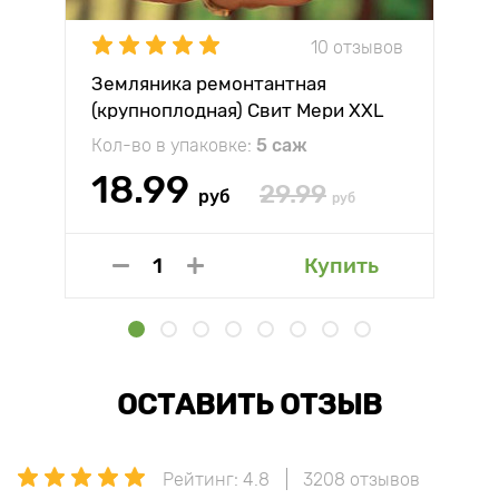
10 отзывов
Земляника ремонтантная
(крупноплодная) Свит Мери XXL
Кол-во в упаковке:
5 саж
18.99
29.99
руб
руб
Купить
ОСТАВИТЬ ОТЗЫВ
Рейтинг: 4.8
3208 отзывов