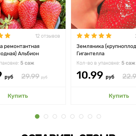
12 отзывов
а ремонтантная
Земляника (крупноплод
лодная) Альбион
Гигантелла
упаковке:
5 саж
Кол-во в упаковке:
5 саж
9
10.99
29.99
22.
руб
руб
руб
Купить
Купить