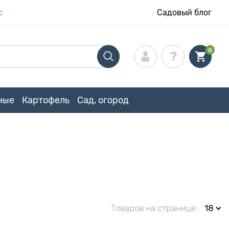
с
Садовый блог
0
ные
Картофель
Сад, огород
Товаров на странице:
18