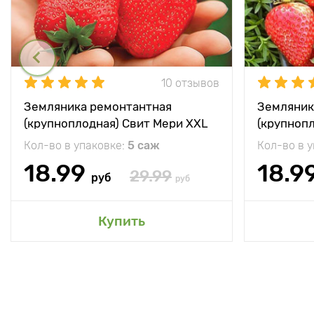
10 отзывов
Земляника ремонтантная
Земляник
(крупноплодная) Свит Мери XXL
(крупноп
Кол-во в упаковке:
5 саж
Кол-во в 
18.99
18.9
29.99
руб
руб
Купить