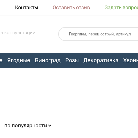
я
Контакты
Оставить отзыв
Задать вопро
л консультации
е
Ягодные
Виноград
Розы
Декоративка
Хвой
:
по популярности