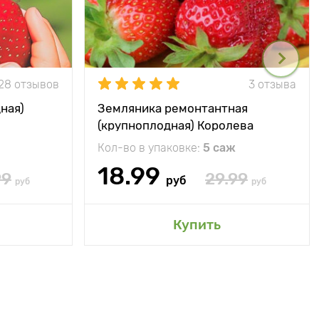
28 отзывов
3 отзыва
ная)
Земляника ремонтантная
(крупноплодная) Королева
Елизавета
Кол-во в упаковке:
5 саж
18.99
99
29.99
руб
руб
руб
Купить