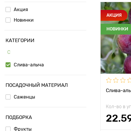
Акция
Особенност
АКЦИЯ
Новинки
НОВИНКИ
Высота рас
КАТЕГОРИИ
Растояние 
растениям
С
Местополо
Слива-алыча
Морозостой
ПОСАДОЧНЫЙ МАТЕРИАЛ
Период соз
Слива-ал
Саженцы
Урожайност
Кол-во в у
Вес плода
22.5
ПОДБОРКА
Фрукты