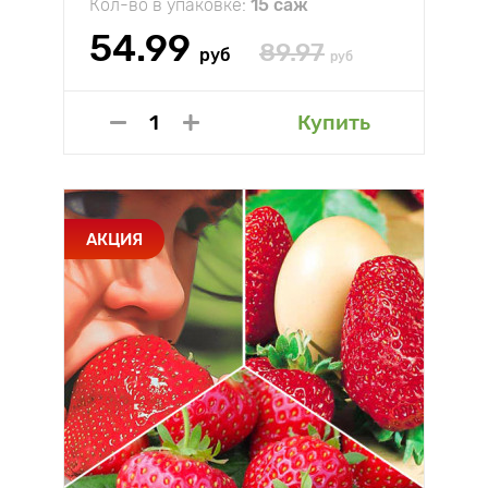
Кол-во в упаковке:
15 саж
54.99
89.97
руб
руб
Купить
АКЦИЯ