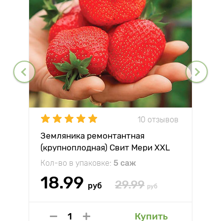
10 отзывов
Земляника ремонтантная
(крупноплодная) Свит Мери XXL
Кол-во в упаковке:
5 саж
18.99
29.99
руб
руб
Купить