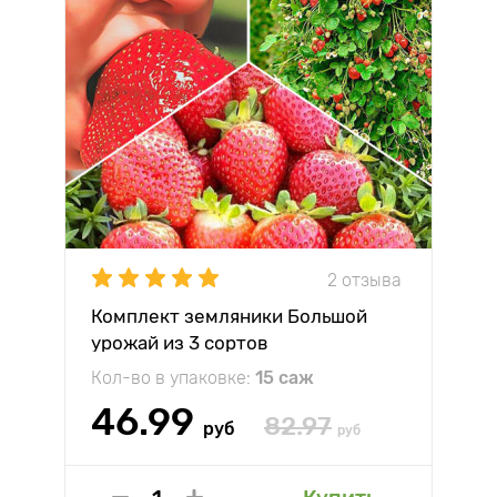
2 отзыва
Комплект земляники Большой
урожай из 3 сортов
Кол-во в упаковке:
15 саж
46.99
82.97
руб
руб