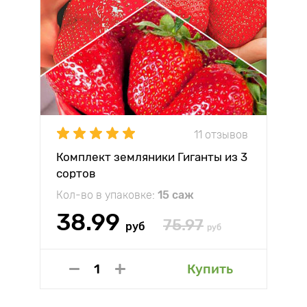
11 отзывов
Комплект земляники Гиганты из 3
сортов
Кол-во в упаковке:
15 саж
38.99
75.97
руб
руб
Купить