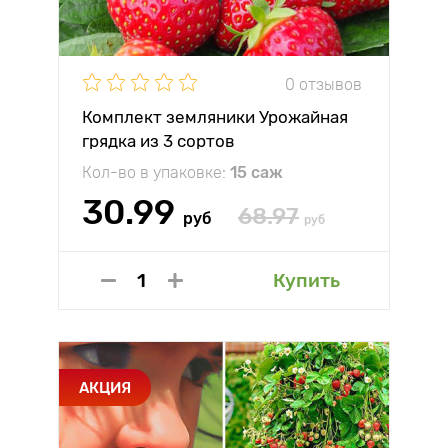
0 отзывов
Комплект земляники Урожайная
грядка из 3 сортов
Кол-во в упаковке:
15 саж
30.99
68.97
руб
руб
Купить
АКЦИЯ