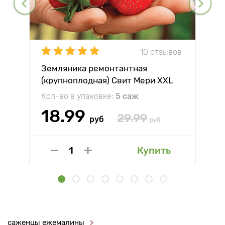
10 отзывов
Земляника ремонтантная
(крупноплодная) Свит Мери XXL
Кол-во в упаковке:
5 саж
18.99
29.99
руб
руб
Купить
саженцы ежемалины