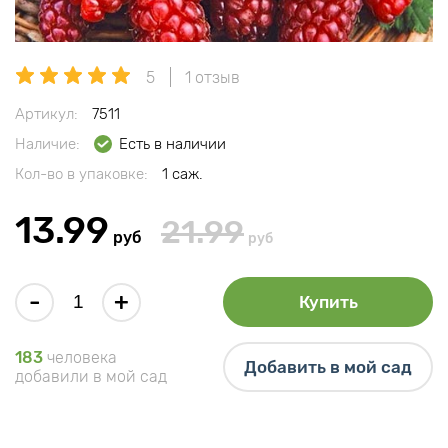
5
1 отзыв
Артикул:
7511
Наличие:
Есть в наличии
Кол-во в упаковке:
1 саж.
13.99
21.99
руб
руб
-
+
Купить
183
человека
Добавить в мой сад
добавили в мой сад