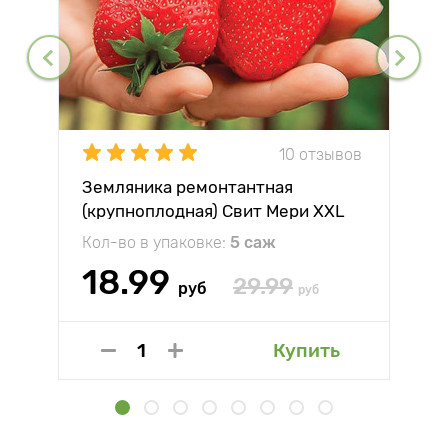
10 отзывов
Земляника ремонтантная
(крупноплодная) Свит Мери XXL
Кол-во в упаковке:
5 саж
18.99
29.99
руб
руб
Купить