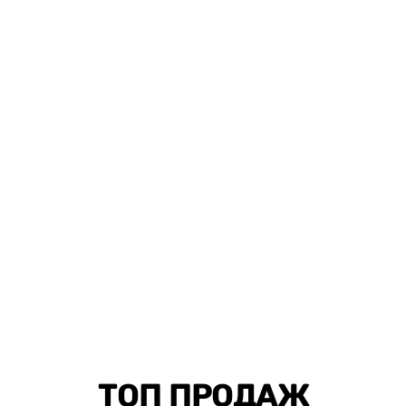
торфяная таблетка
Россия
ель
ТОП ПРОДАЖ