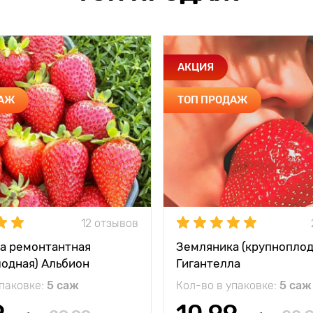
АКЦИЯ
ДАЖ
ТОП ПРОДАЖ
12 отзывов
а ремонтантная
Земляника (крупноплод
лодная) Альбион
Гигантелла
упаковке:
5 саж
Кол-во в упаковке:
5 саж