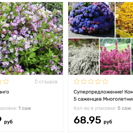
Особенности
яркие 
Высота растения
Растояние между
растениями
Местоположение
солнц
Морозостойкость
0 отзывов
анго
Суперпредложение! Ком
5 саженцев Многолетни
паковке:
1 саж
Кол-во в упаковке:
5 саж
9
68.95
руб
руб