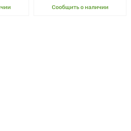
сад
Добавить в мой сад
ичии
Сообщить о наличии