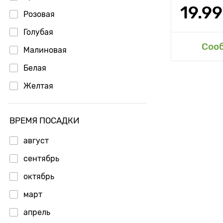
Вес плода
19.99
Розовая
Длина плод
Голубая
Сахаристос
Доб
Соо
Малиновая
Состав
Белая
Периодично
Желтая
использова
Применени
ВРЕМЯ ПОСАДКИ
Норма расх
август
сентябрь
Срок годно
октябрь
Материал
март
Размер тов
апрель
Комплектац