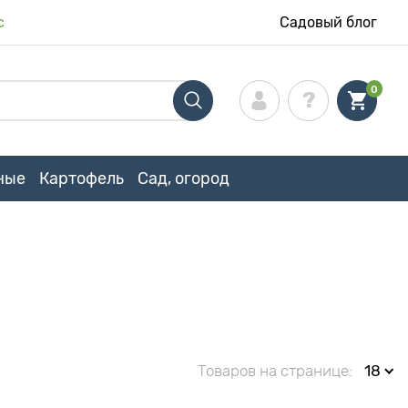
с
Садовый блог
0
ные
Картофель
Сад, огород
Товаров на странице:
18