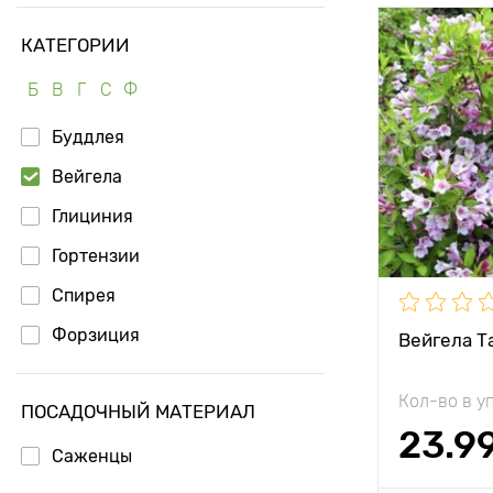
КАТЕГОРИИ
Б
В
Г
С
Ф
Буддлея
Вейгела
Глициния
Гортензии
Спирея
Форзиция
Вейгела Т
Кол-во в у
ПОСАДОЧНЫЙ МАТЕРИАЛ
23.9
Саженцы