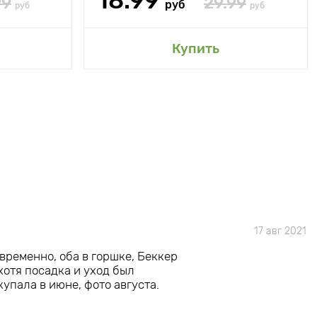
18.99
99
29.99
руб
руб
руб
Купить
17 авг 2021
временно, оба в горшке, Беккер
хотя посадка и уход был
купала в июне, фото августа.