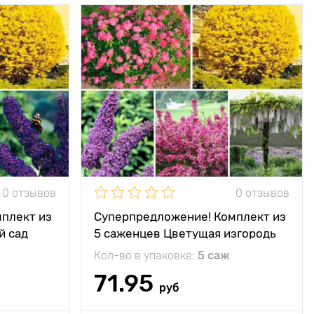
краски лета
Особенности
все хиты в одной
коллекции!
100 - 300 см
Высота растения
100 - 400 см
150 - 200 см
Растояние между
150 - 200 см
растениями
е, полутень
Местоположение
солнце, полутень
минус 29°С
Морозостойкость
минус 29°С
0 отзывов
0 отзывов
плект из
Суперпредложение! Комплект из
й сад
5 саженцев Цветущая изгородь
Кол-во в упаковке:
5 саж
71.95
руб