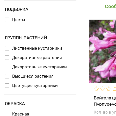
Доб
Соо
ПОДБОРКА
Цветы
Особенност
ГРУППЫ РАСТЕНИЙ
Лиственные кустарники
Высота рас
Декоративные растения
Растояние 
растениям
Декоративные кустарники
Местополо
Вьющиеся растения
Морозостой
Цветущие кустарники
Период соз
Вейгела ц
ОКРАСКА
Пурпуреу
Урожайност
Кол-во в у
Красная