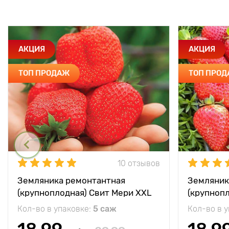
АКЦИЯ
АКЦИЯ
ТОП ПРОДАЖ
ТОП ПРО
10 отзывов
Земляника ремонтантная
Земляник
(крупноплодная) Свит Мери XXL
(крупноп
Кол-во в упаковке:
5 саж
Кол-во в 