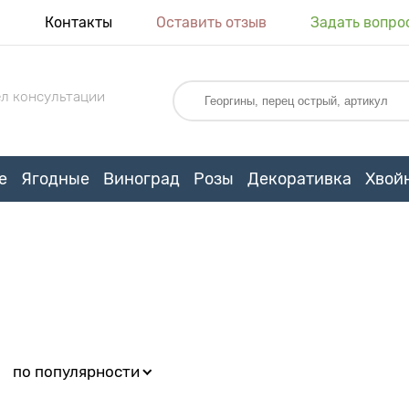
я
Контакты
Оставить отзыв
Задать вопро
л консультации
е
Ягодные
Виноград
Розы
Декоративка
Хвой
:
по популярности