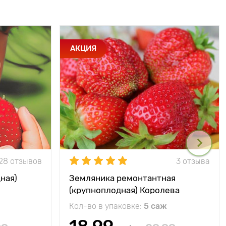
АКЦИЯ
28 отзывов
3 отзыва
ная)
Земляника ремонтантная
(крупноплодная) Королева
Елизавета
Кол-во в упаковке:
5 саж