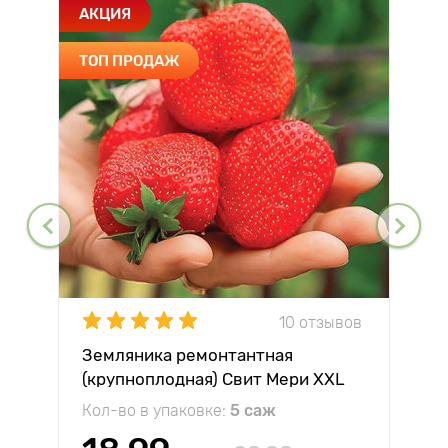
АКЦИЯ
ТОП ПРОДАЖ
10 отзывов
Земляника ремонтантная
(крупноплодная) Свит Мери XXL
Кол-во в упаковке:
5 саж