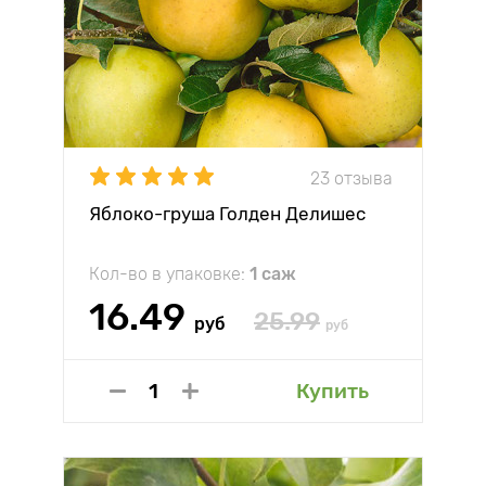
23 отзыва
Яблоко-груша Голден Делишес
Кол-во в упаковке:
1 саж
16.49
25.99
руб
руб
Купить