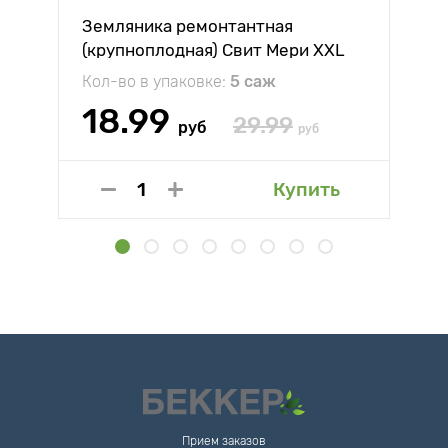
Земляника ремонтантная
(крупноплодная) Свит Мери XXL
Кол-во в упаковке:
5 саж
18.99
29.99
руб
руб
Купить
Прием заказов