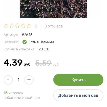
0
0 отзывов
Артикул:
82645
Наличие:
Есть в наличии
Кол-во в упаковке:
20 шт.
4.39
5.59
руб
руб
-
+
Купить
15
человек
Добавить в мой сад
добавили в мой сад