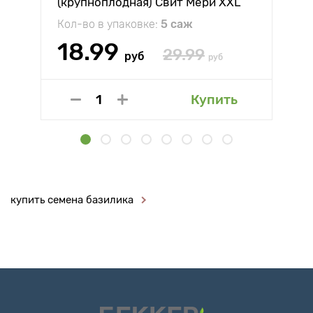
(крупноплодная) Свит Мери XXL
Кол-во в упаковке:
5 саж
18.99
29.99
руб
руб
Купить
купить семена базилика