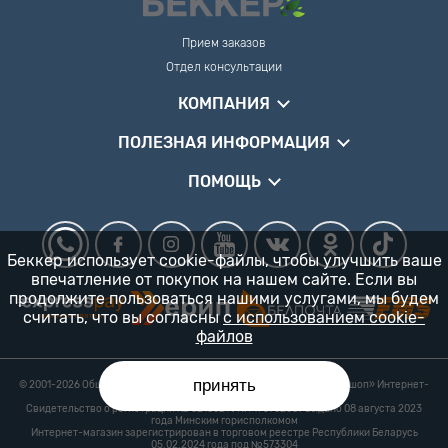
Прием заказов
Отдел консультации
КОМПАНИЯ
ПОЛЕЗНАЯ ИНФОРМАЦИЯ
ПОМОЩЬ
Беккер использует cookie-файлы, чтобы улучшить ваше
впечатление от покупок на нашем сайте. Если вы
продолжите пользоваться нашими услугами, мы будем
считать, что вы согласны
с использованием cookie-
файлов
принять
© 2001-2026 Общество с ограниченной ответственностью «Гарденшоп» Интернет-
магазин «БЕККЕР™» 24/7
Свидетельство о регистрации № 0218821 УНП 193702687 выдано 08 августа 2023
года Минским горисполкомом
Интернет-магазин зарегистрирован в торговом реестре Республики Беларусь
05.02.2024 года под №573304