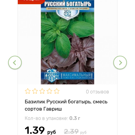
0 отзывов
Базилик Русский богатырь, смесь
сортов Гавриш
Кол-во в упаковке:
0.3 г
1.39
2.39
руб
руб