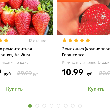
12 отзывов
а ремонтантная
Земляника (крупноплод
лодная) Альбион
Гигантелла
упаковке:
5 саж
Кол-во в упаковке:
5 саж
9
10.99
29.99
22.
руб
руб
руб
Купить
Купить