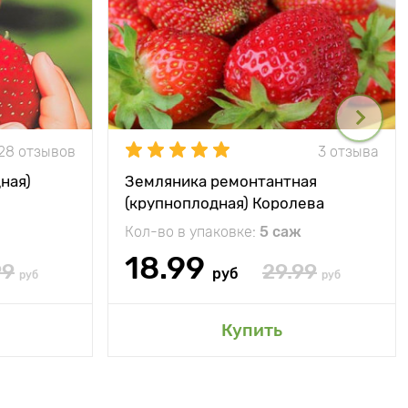
28 отзывов
3 отзыва
ная)
Земляника ремонтантная
(крупноплодная) Королева
Елизавета
Кол-во в упаковке:
5 саж
18.99
99
29.99
руб
руб
руб
Купить