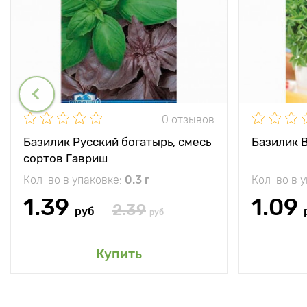
0 отзывов
Базилик Русский богатырь, смесь
Базилик 
сортов Гавриш
Кол-во в упаковке:
0.3 г
Кол-во в 
1.39
1.09
2.39
руб
руб
Купить