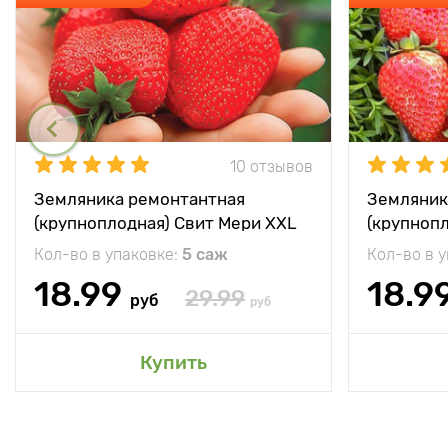
10 отзывов
Земляника ремонтантная
Земляник
(крупноплодная) Свит Мери XXL
(крупноп
Кол-во в упаковке:
5 саж
Кол-во в 
18.99
18.9
29.99
руб
руб
Купить