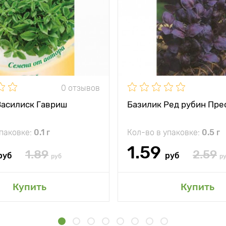
0 отзывов
Василиск Гавриш
Базилик Ред рубин Пре
упаковке:
0.1 г
Кол-во в упаковке:
0.5 г
1.59
1.89
2.59
руб
руб
руб
р
Купить
Купить