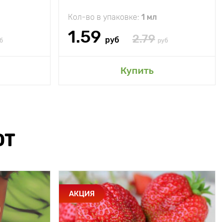
Кол-во в упаковке:
1 мл
1.59
2.79
руб
б
руб
Купить
ЮТ
АКЦИЯ