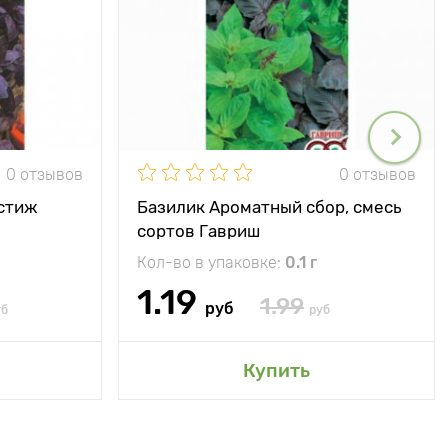
0 отзывов
0 отзывов
стиж
Базилик Ароматный сбор, смесь
сортов Гавриш
Кол-во в упаковке:
0.1 г
1.19
1.99
руб
уб
руб
Купить