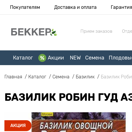
Покупателям
Доставка и оплата
Гаранти
Прием заказов
Отде
Каталог
Акции
NEW
Семена
Плодовы
Главная
Каталог
Семена
Базилик
Базилик Роби
БАЗИЛИК РОБИН ГУД А
АКЦИЯ