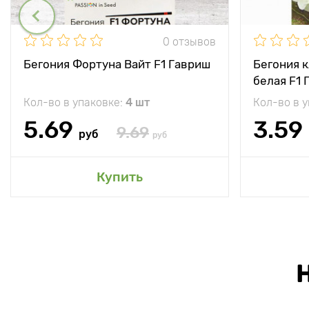
0 отзывов
Бегония Фортуна Вайт F1 Гавриш
Бегония 
белая F1 
Кол-во в упаковке:
4 шт
Кол-во в 
5.69
3.59
9.69
руб
руб
Купить