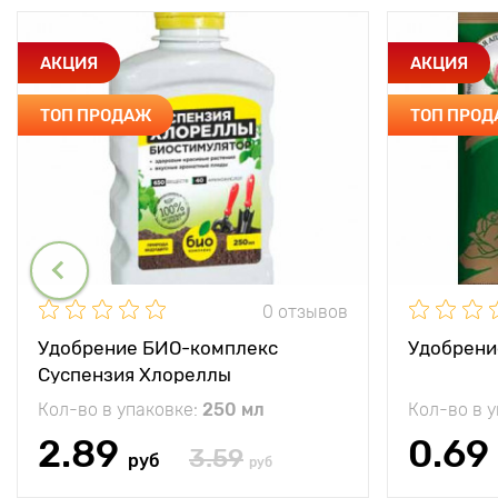
АКЦИЯ
АКЦИЯ
ТОП ПРОДАЖ
ТОП ПРО
0 отзывов
Удобрение БИО-комплекс
Удобрени
Суспензия Хлореллы
Кол-во в упаковке:
250 мл
Кол-во в 
2.89
0.69
3.59
руб
руб