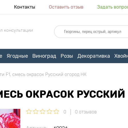
я
Контакты
Оставить отзыв
Задать вопро
л консультации
е
Ягодные
Виноград
Розы
Декоративка
Хвой
и F1, смесь окрасок Русский огород НК
СМЕСЬ ОКРАСОК РУССКИЙ
0
0 отзывов