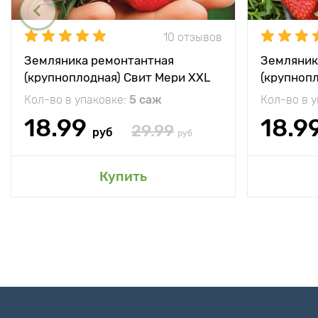
10 отзывов
Земляника ремонтантная
Земляник
(крупноплодная) Свит Мери XXL
(крупноп
Кол-во в упаковке:
5 саж
Кол-во в 
18.99
18.9
29.99
руб
руб
Купить