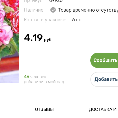
Артикул:
69926
Наличие:
Товар временно отсутств
Кол-во в упаковке:
6 шт.
4.19
руб
Сообщить 
46
человек
Добавить 
добавили в мой сад
ОТЗЫВЫ
ДОСТАВКА И