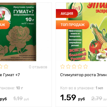
АКЦИЯ
ДАЖ
ТОП ПРОДАЖ
0 отзывов
е Гумат +7
Стимулятор роста Эпин
упаковке:
10 г
Кол-во в упаковке:
1 мл
1.59
1.19
2.79
руб
руб
руб
ру