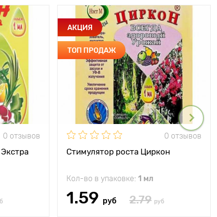
АКЦИЯ
ТОП ПРОДАЖ
0 отзывов
0 отзывов
 Экстра
Стимулятор роста Циркон
Кол-во в упаковке:
1 мл
1.59
2.79
руб
б
руб