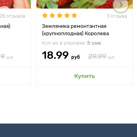
28 отзывов
3 отзыва
ная)
Земляника ремонтантная
(крупноплодная) Королева
Елизавета
Кол-во в упаковке:
5 саж
18.99
99
29.99
руб
руб
руб
Купить