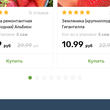
12 отзывов
а ремонтантная
Земляника (крупноплод
лодная) Альбион
Гигантелла
упаковке:
5 саж
Кол-во в упаковке:
5 саж
9
10.99
29.99
22.
руб
руб
руб
Купить
Купить