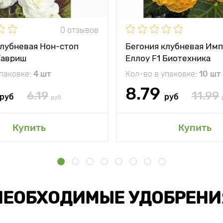
0 отзывов
клубневая Нон-стоп
Бегония клубневая Им
Гавриш
Еллоу F1 Биотехника
упаковке:
4 шт
Кол-во в упаковке:
10 шт
8.79
6.19
11.99
руб
руб
руб
Купить
Купить
НЕОБХОДИМЫЕ УДОБРЕНИ