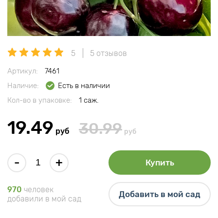
5
5 отзывов
Артикул:
7461
Наличие:
Есть в наличии
Кол-во в упаковке:
1 саж.
19.49
30.99
руб
руб
-
+
Купить
970
человек
Добавить в мой сад
добавили в мой сад