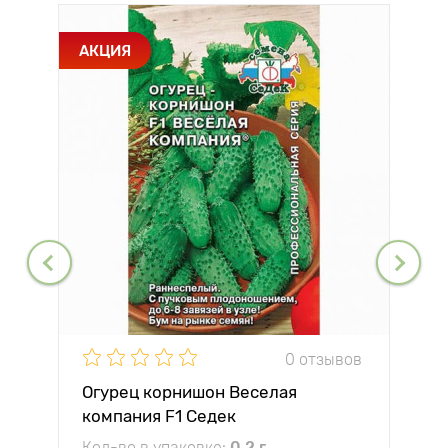
АКЦИЯ
0 отзывов
Огурец корнишон Веселая
компания F1 Седек
Кол-во в упаковке:
0.2 г