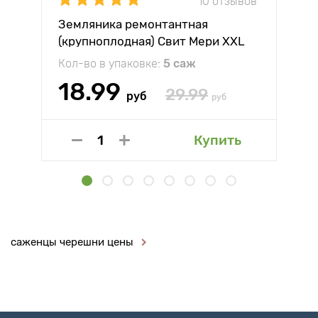
10 отзывов
Земляника ремонтантная
(крупноплодная) Свит Мери XXL
Кол-во в упаковке:
5 саж
18.99
29.99
руб
руб
Купить
саженцы черешни цены