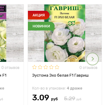
АКЦИЯ
НОВИНКИ
0 отзывов
0 отзывов
 F1
Эустома Эхо белая F1 Гавриш
же
Кол-во в упаковке:
4 драже
3.09
5.29
руб
уб
руб