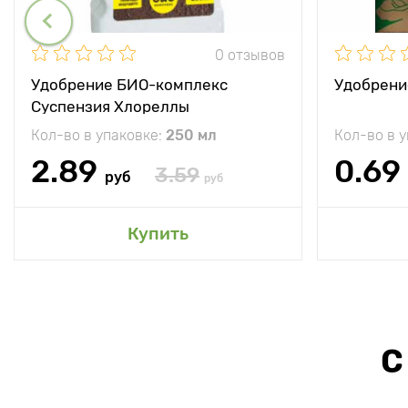
0 отзывов
Удобрение БИО-комплекс
Удобрени
Суспензия Хлореллы
Кол-во в упаковке:
250 мл
Кол-во в 
2.89
0.69
3.59
руб
руб
Купить
С