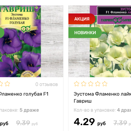
АКЦИЯ
НОВИНКИ
0 отзывов
Фламенко голубая F1
Эустома Фламенко лайм
Гавриш
упаковке:
5 драже
Кол-во в упаковке:
4 дра
4.29
9.39
7.39
руб
руб
руб
р