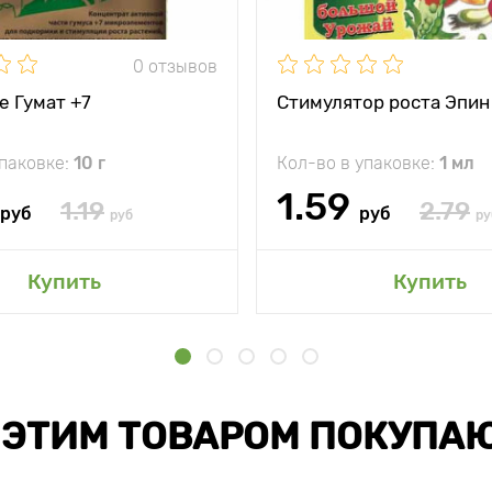
0 отзывов
е Гумат +7
Стимулятор роста Эпин
упаковке:
10 г
Кол-во в упаковке:
1 мл
1.59
1.19
2.79
руб
руб
руб
ру
Купить
Купить
 ЭТИМ ТОВАРОМ ПОКУПА