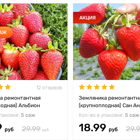
АКЦИЯ
ДАЖ
12 отзывов
а ремонтантная
Земляника ремонтантн
лодная) Альбион
(крупноплодная) Сан А
упаковке:
5 саж
Кол-во в упаковке:
5 саж
9
18.99
29.99
29.
руб
руб
руб