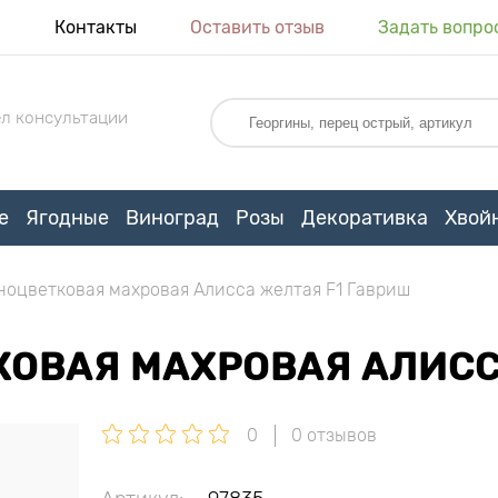
я
Контакты
Оставить отзыв
Задать вопро
л консультации
е
Ягодные
Виноград
Розы
Декоративка
Хвой
ноцветковая махровая Алисса желтая F1 Гавриш
КОВАЯ МАХРОВАЯ АЛИСС
0
0 отзывов