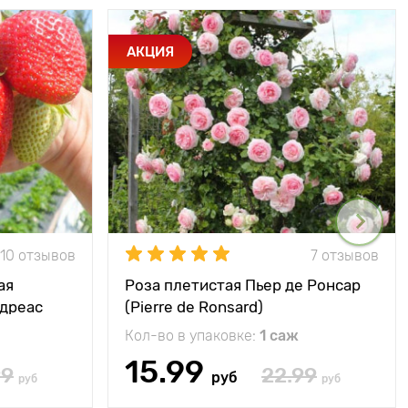
АКЦИЯ
10 отзывов
7 отзывов
ая
Роза плетистая Пьер де Ронсар
ндреас
(Pierre de Ronsard)
Кол-во в упаковке:
1 саж
15.99
99
22.99
руб
руб
руб