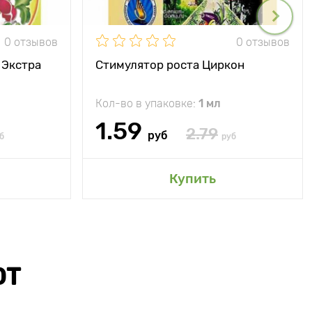
0 отзывов
0 отзывов
 Экстра
Стимулятор роста Циркон
Кол-во в упаковке:
1 мл
1.59
2.79
руб
б
руб
Купить
ЮТ