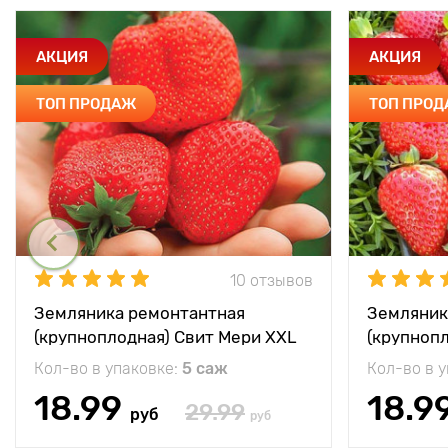
АКЦИЯ
АКЦИЯ
ТОП ПРОДАЖ
ТОП ПРО
10 отзывов
Земляника ремонтантная
Земляник
(крупноплодная) Свит Мери XXL
(крупноп
Кол-во в упаковке:
5 саж
Кол-во в 
18.99
18.9
29.99
руб
руб