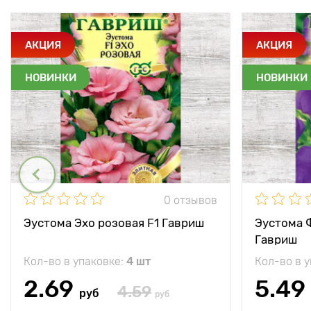
АКЦИЯ
АКЦИЯ
НОВИНКИ
НОВИНКИ
0 отзывов
Эустома Эхо розовая F1 Гавриш
Эустома 
Гавриш
Кол-во в упаковке:
4 шт
Кол-во в 
2.69
5.49
4.59
руб
руб