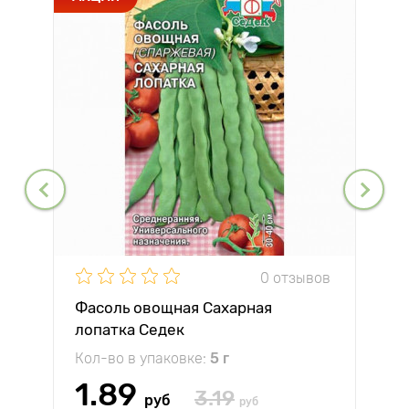
0 отзывов
Фасоль овощная Сахарная
лопатка Седек
Кол-во в упаковке:
5 г
1.89
3.19
руб
руб