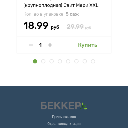
(крупноплодная) Свит Мери XXL
Кол-во в упаковке:
5 саж
18.99
29.99
руб
руб
Купить
Прием заказов
Отдел консультации