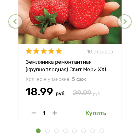
10 отзывов
Земляника ремонтантная
(крупноплодная) Свит Мери XXL
Кол-во в упаковке:
5 саж
18.99
29.99
руб
руб
Купить