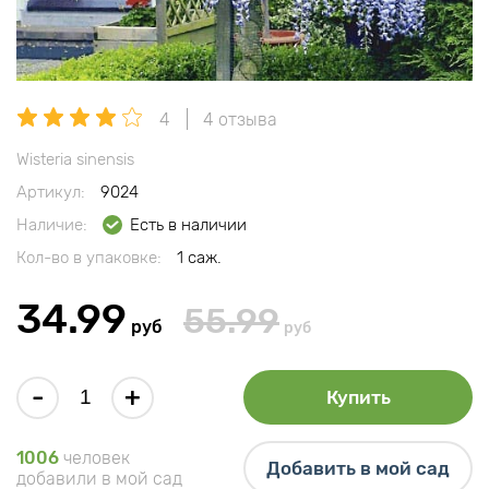
4
4 отзыва
Wisteria sinensis
Артикул:
9024
Наличие:
Есть в наличии
Кол-во в упаковке:
1 саж.
34.99
55.99
руб
руб
-
+
Купить
1006
человек
Добавить в мой сад
добавили в мой сад