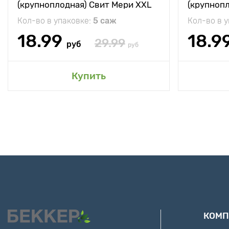
(крупноплодная) Свит Мери XXL
(крупноп
Кол-во в упаковке:
5 саж
Кол-во в 
18.99
18.9
29.99
руб
руб
Купить
КОМП