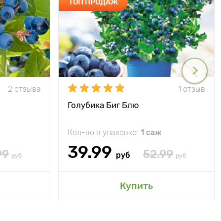
ТОП ПРОДАЖ
2 отзыва
1 отзыв
Голубика Биг Блю
Кол-во в упаковке:
1 саж
39.99
99
52.99
руб
руб
руб
Купить