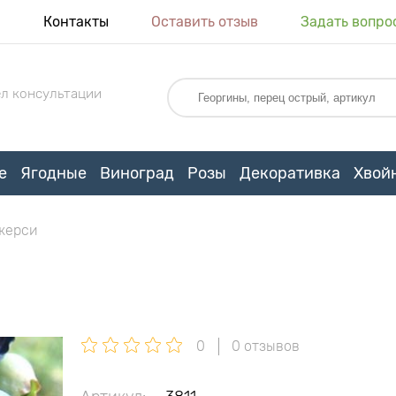
я
Контакты
Оставить отзыв
Задать вопро
л консультации
е
Ягодные
Виноград
Розы
Декоративка
Хвой
жерси
0
0 отзывов