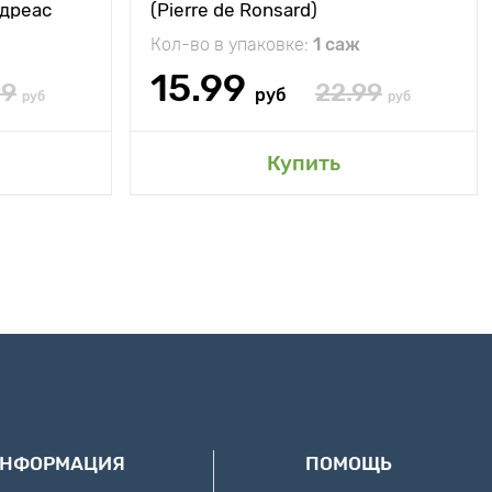
ндреас
(Pierre de Ronsard)
Кол-во в упаковке:
1 саж
15.99
99
22.99
руб
руб
руб
Купить
ИНФОРМАЦИЯ
ПОМОЩЬ