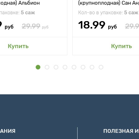
лодная) Альбион
(крупноплодная) Сан А
упаковке:
5 саж
Кол-во в упаковке:
5 саж
9
18.99
29.99
29.
руб
руб
руб
Купить
Купить
АНИЯ
ПОЛЕЗНАЯ 