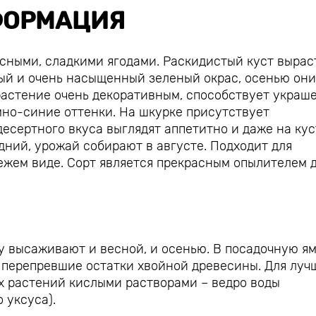
ОРМАЦИЯ
усными, сладкими ягодами. Раскидистый куст вырас
ный и очень насыщенный зеленый окрас, осенью они
 растение очень декоративным, способствует укра
мно-синие оттенки. На шкурке присутствует
десертного вкуса выглядят аппетитно и даже на кус
дний, урожай собирают в августе. Подходит для
ежем виде. Сорт является прекрасным опылителем 
у высаживают и весной, и осенью. В посадочную я
 перепревшие остатки хвойной древесины. Для луч
х растений кислыми растворами – ведро воды
 уксуса).