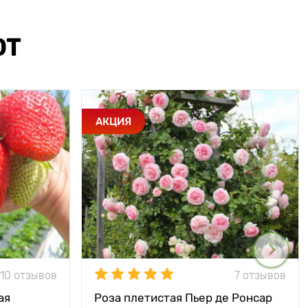
ЮТ
АКЦИЯ
10 отзывов
7 отзывов
ая
Роза плетистая Пьер де Ронсар