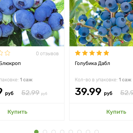
0 отзывов
 Блюкроп
Голубика Дабл
упаковке:
1 саж
Кол-во в упаковке:
1 саж
9
39.99
52.99
52.
руб
руб
руб
Купить
Купить