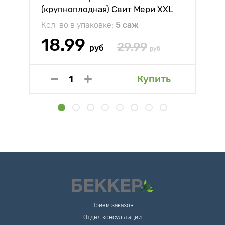
(крупноплодная) Свит Мери XXL
Кол-во в упаковке:
5 саж
18.99
29.99
руб
руб
Купить
Прием заказов
Отдел консультации