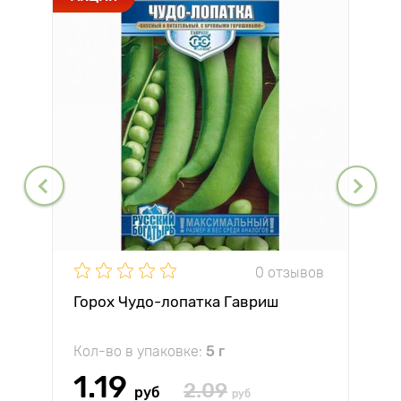
0 отзывов
Горох Чудо-лопатка Гавриш
Кол-во в упаковке:
5 г
1.19
2.09
руб
руб