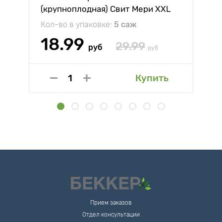
(крупноплодная) Свит Мери XXL
Кол-во в упаковке:
5 саж
18.99
29.99
руб
руб
Купить
Прием заказов
Отдел консультации