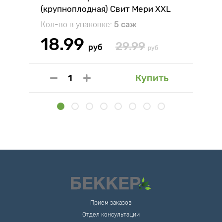
(крупноплодная) Свит Мери XXL
Кол-во в упаковке:
5 саж
18.99
29.99
руб
руб
Купить
Прием заказов
Отдел консультации