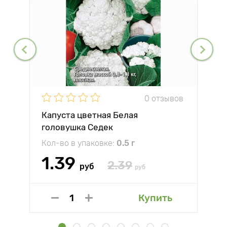
0 отзывов
Капуста цветная Белая
головушка Седек
Кол-во в упаковке:
0.5 г
1.39
2.39
руб
руб
Купить