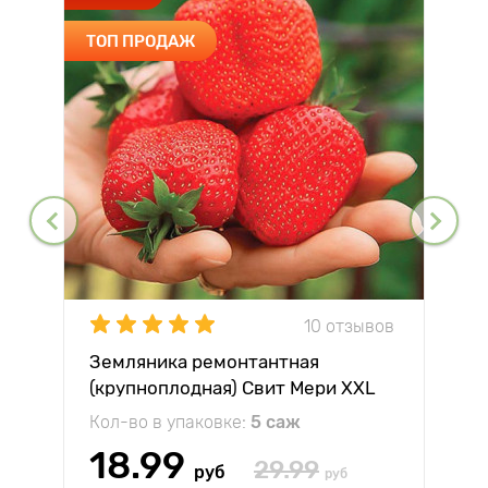
ТОП ПРОДАЖ
10 отзывов
Земляника ремонтантная
(крупноплодная) Свит Мери XXL
Кол-во в упаковке:
5 саж
18.99
29.99
руб
руб