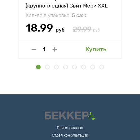
(крупноплодная) Свит Мери XXL
Кол-во в упаковке:
5 саж
18.99
29.99
руб
руб
Купить
Прием заказов
Отдел консультации