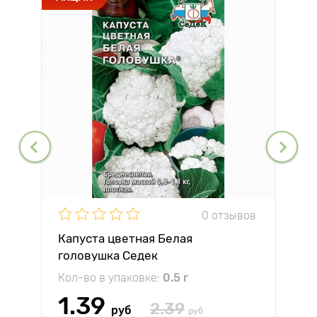
0 отзывов
Капуста цветная Белая
головушка Седек
Кол-во в упаковке:
0.5 г
1.39
2.39
руб
руб