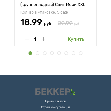
(крупноплодная) Свит Мери XXL
Кол-во в упаковке:
5 саж
18.99
29.99
руб
руб
Купить
Прием заказов
Отдел консультации