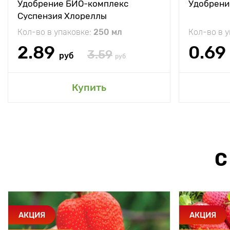
Удобрение БИО-комплекс
Удобрени
Суспензия Хлореллы
Кол-во в упаковке:
250 мл
Кол-во в 
2.89
0.69
3.59
руб
руб
Купить
С
АКЦИЯ
АКЦИЯ