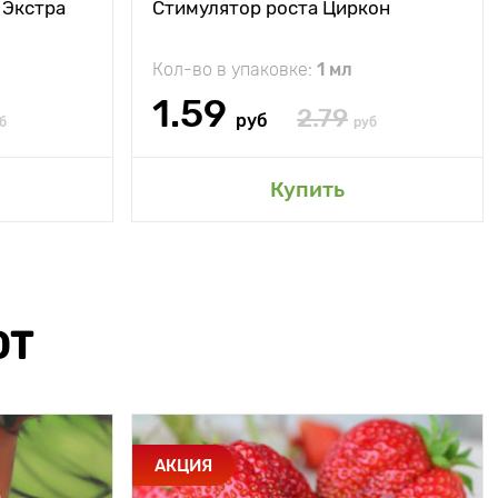
 Экстра
Стимулятор роста Циркон
Кол-во в упаковке:
1 мл
1.59
2.79
руб
б
руб
Купить
ЮТ
АКЦИЯ