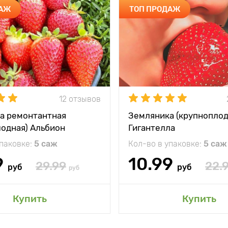
ДАЖ
ТОП ПРОДАЖ
12 отзывов
а ремонтантная
Земляника (крупноплод
лодная) Альбион
Гигантелла
упаковке:
5 саж
Кол-во в упаковке:
5 саж
9
10.99
29.99
22.
руб
руб
руб
Купить
Купить