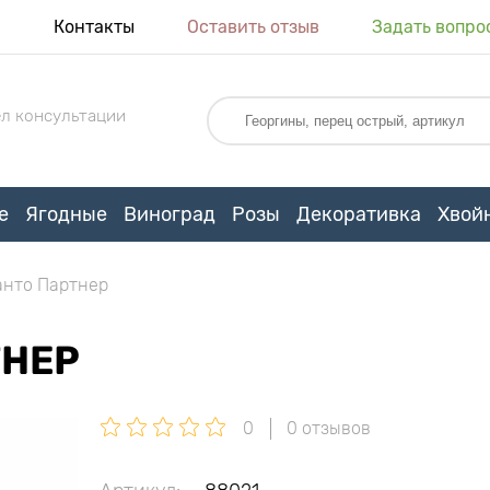
я
Контакты
Оставить отзыв
Задать вопро
л консультации
е
Ягодные
Виноград
Розы
Декоративка
Хвой
анто Партнер
ТНЕР
0
0 отзывов