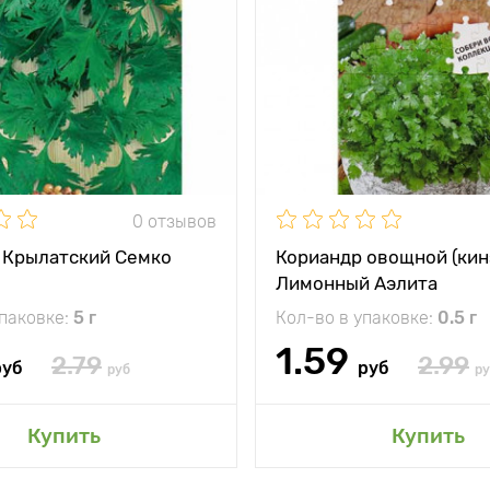
0 отзывов
 Крылатский Семко
Кориандр овощной (кин
Лимонный Аэлита
упаковке:
5 г
Кол-во в упаковке:
0.5 г
1.59
2.79
2.99
руб
руб
руб
ру
Купить
Купить