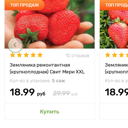
ТОП ПРОДАЖ
ТОП ПРО
10 отзывов
Земляника ремонтантная
Земляник
(крупноплодная) Свит Мери XXL
(крупноп
Кол-во в упаковке:
5 саж
Кол-во в 
18.99
18.9
29.99
руб
руб
Купить