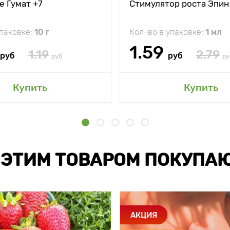
е Гумат +7
Стимулятор роста Эпин
упаковке:
10 г
Кол-во в упаковке:
1 мл
1.59
1.19
2.79
руб
руб
руб
ру
Купить
Купить
 ЭТИМ ТОВАРОМ ПОКУПА
АКЦИЯ