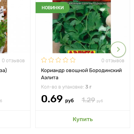
НОВИНКИ
0 отзывов
0 отзывов
за)
Кориандр овощной Бородинский
Аэлита
Кол-во в упаковке:
3 г
0.69
1.29
руб
б
руб
Купить