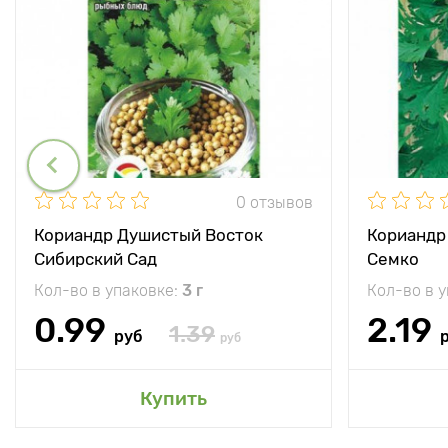
0 отзывов
Кориандр Душистый Восток
Кориандр
Сибирский Сад
Семко
Кол-во в упаковке:
3 г
Кол-во в 
0.99
2.19
1.39
руб
руб
Купить