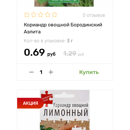
0 отзывов
Кориандр овощной Бородинский
Аэлита
Кол-во в упаковке:
3 г
0.69
1.29
руб
руб
Купить
АКЦИЯ