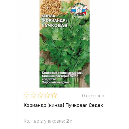
0 отзывов
Кориандр (кинза) Пучковая Седек
Кол-во в упаковке:
2 г