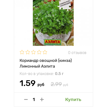
0 отзывов
Кориандр овощной (кинза)
Лимонный Аэлита
Кол-во в упаковке:
0.5 г
1.59
2.99
руб
руб
Купить