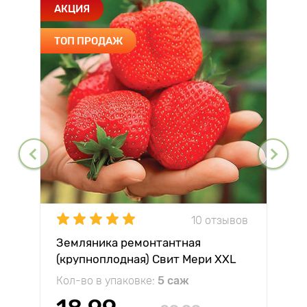
АКЦИЯ
ТОП ПРОДАЖ
10 отзывов
Земляника ремонтантная
(крупноплодная) Свит Мери XXL
Кол-во в упаковке:
5 саж