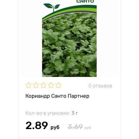
0 отзывов
Кориандр Санто Партнер
Кол-во в упаковке:
3 г
2.89
3.69
руб
руб