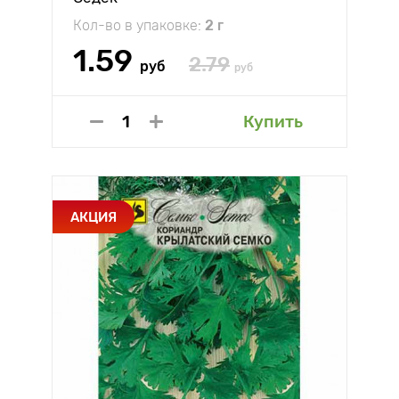
Кол-во в упаковке:
2 г
1.59
2.79
руб
руб
Купить
АКЦИЯ