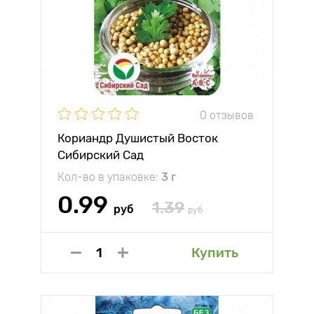
0 отзывов
Кориандр Душистый Восток
Сибирский Сад
Кол-во в упаковке:
3 г
0.99
1.39
руб
руб
Купить