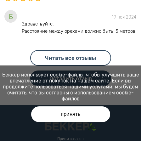
Б
19 ноя 2024
Здравствуйте.
Расстояние между орехами должно быть 5 метров
Читать все отзывы
Беккер использует cookie-файлы, чтобы улучшить ваше
Оставить отзыв
впечатление от покупок на нашем сайте. Если вы
продолжите пользоваться нашими услугами, мы будем
считать, что вы согласны
с использованием cookie-
файлов
принять
Прием заказов