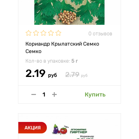
0 отзывов
Кориандр Крылатский Семко
Семко
Кол-во в упаковке:
5 г
2.19
2.79
руб
руб
Купить
АКЦИЯ