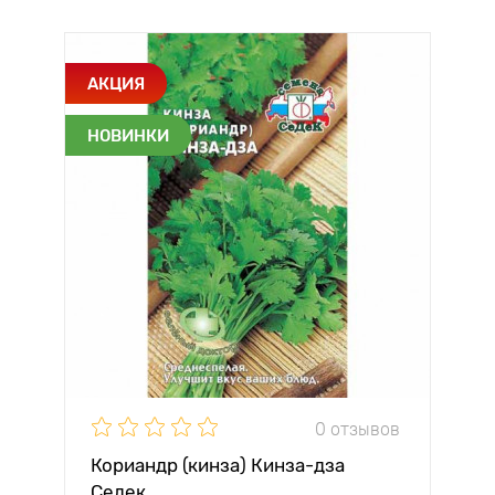
АКЦИЯ
НОВИНКИ
0 отзывов
Кориандр (кинза) Кинза-дза
Седек