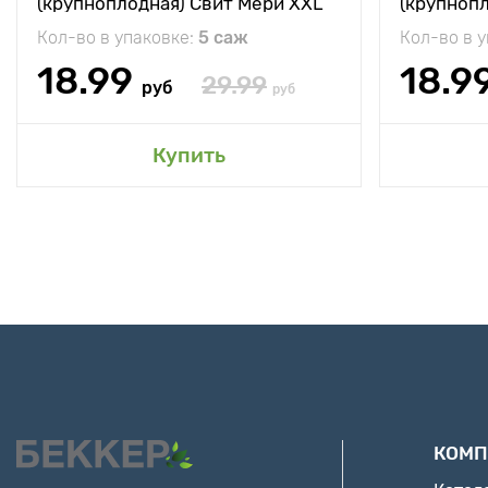
(крупноплодная) Свит Мери XXL
(крупноп
Кол-во в упаковке:
5 саж
Кол-во в 
18.99
18.9
29.99
руб
руб
Купить
КОМП