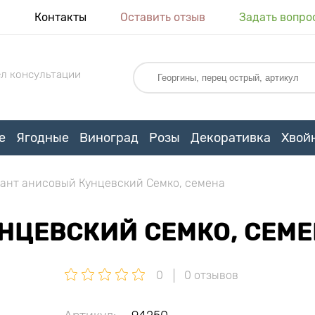
я
Контакты
Оставить отзыв
Задать вопро
л консультации
е
Ягодные
Виноград
Розы
Декоративка
Хвой
ант анисовый Кунцевский Семко, семена
НЦЕВСКИЙ СЕМКО, СЕМ
0
0 отзывов