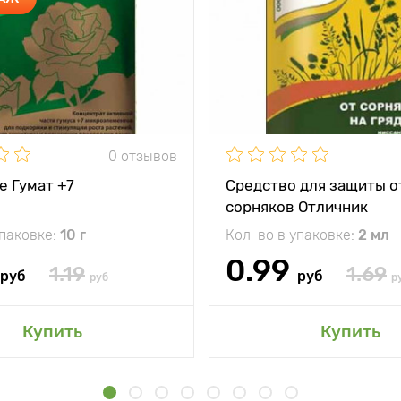
0 отзывов
е Гумат +7
Средство для защиты о
сорняков Отличник
упаковке:
10 г
Кол-во в упаковке:
2 мл
0.99
1.19
1.69
руб
руб
руб
р
Купить
Купить