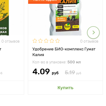
0 отзывов
0 отзывов
т
Удобрение БИО-комплекс Гумат
Калия
Кол-во в упаковке:
500 мл
4.09
5.19
руб
уб
руб
Купить