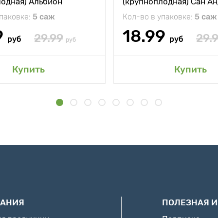
лодная) Альбион
(крупноплодная) Сан А
упаковке:
5 саж
Кол-во в упаковке:
5 саж
9
18.99
29.99
29.
руб
руб
руб
Купить
Купить
АНИЯ
ПОЛЕЗНАЯ 