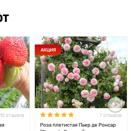
ЮТ
АКЦИЯ
10 отзывов
7 отзывов
ая
Роза плетистая Пьер де Ронсар