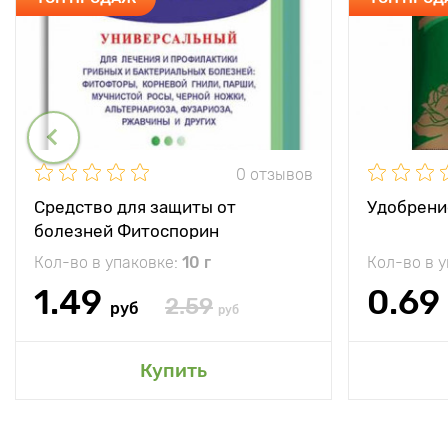
0 отзывов
Средство для защиты от
Удобрени
болезней Фитоспорин
Кол-во в упаковке:
10 г
Кол-во в 
1.49
0.69
2.59
руб
руб
Купить