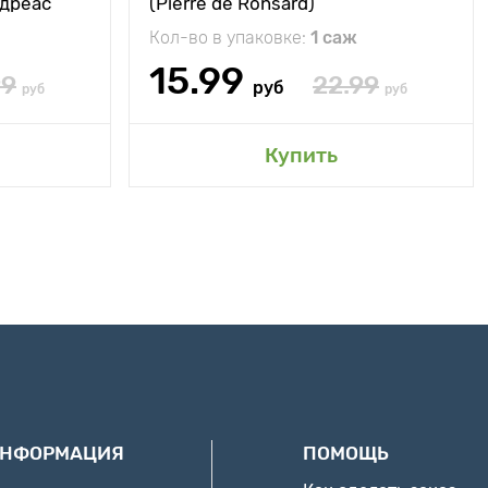
ндреас
(Pierre de Ronsard)
Кол-во в упаковке:
1 саж
15.99
99
22.99
руб
руб
руб
Купить
ИНФОРМАЦИЯ
ПОМОЩЬ