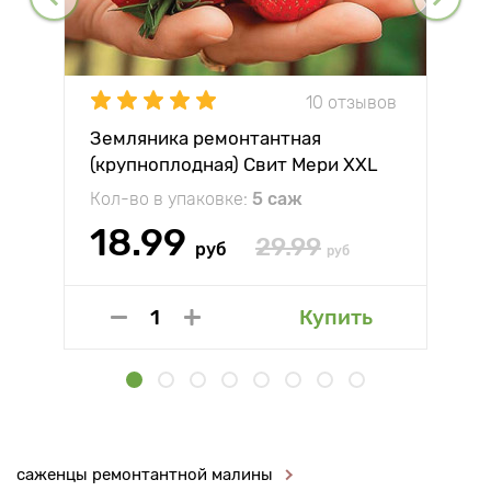
10 отзывов
Земляника ремонтантная
(крупноплодная) Свит Мери XXL
Кол-во в упаковке:
5 саж
18.99
29.99
руб
руб
Купить
саженцы ремонтантной малины