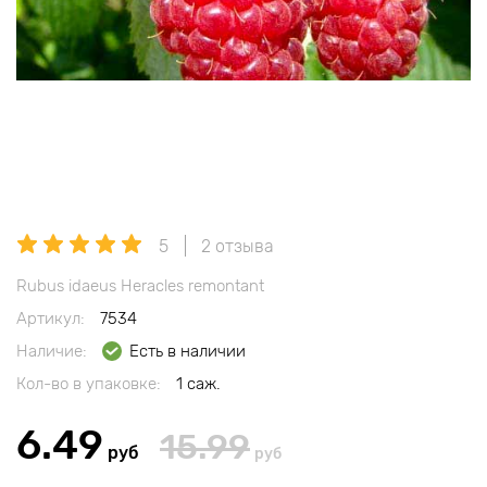
5
2 отзыва
Rubus idaeus Heracles remontant
Артикул:
7534
Наличие:
Есть в наличии
Кол-во в упаковке:
1 саж.
6.49
15.99
руб
руб