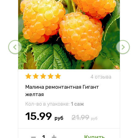
4 отзыва
Малина ремонтантная Гигант
желтая
Кол-во в упаковке:
1 саж
15.99
21.99
руб
руб
Купить