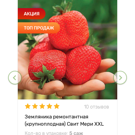
АКЦИЯ
ТОП ПРОДАЖ
10 отзывов
Земляника ремонтантная
(крупноплодная) Свит Мери XXL
Кол-во в упаковке:
5 саж