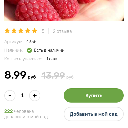
5
2 отзыва
Артикул:
4355
Наличие:
Есть в наличии
Кол-во в упаковке:
1 саж.
8.99
13.99
руб
руб
-
+
Купить
222
человека
Добавить в мой сад
добавили в мой сад