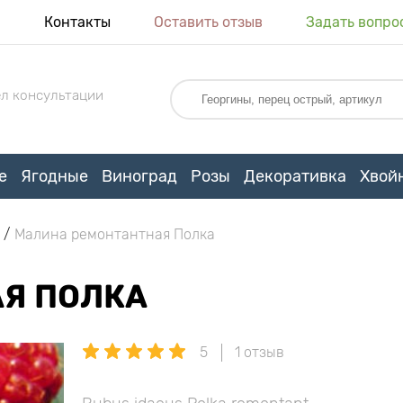
я
Контакты
Оставить отзыв
Задать вопро
л консультации
е
Ягодные
Виноград
Розы
Декоративка
Хвой
Малина ремонтантная Полка
Я ПОЛКА
5
1 отзыв