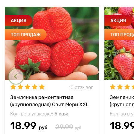
АКЦИЯ
АКЦИЯ
ТОП ПРОДАЖ
ТОП ПРО
10 отзывов
Земляника ремонтантная
Земляник
(крупноплодная) Свит Мери XXL
(крупноп
Кол-во в упаковке:
5 саж
Кол-во в 
18.99
18.9
29.99
руб
руб