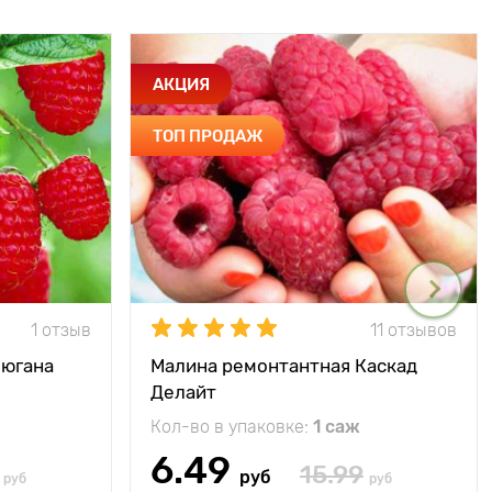
АКЦИЯ
ТОП ПРОДАЖ
1 отзыв
11 отзывов
Зюгана
Малина ремонтантная Каскад
Делайт
Кол-во в упаковке:
1 саж
6.49
15.99
руб
руб
руб