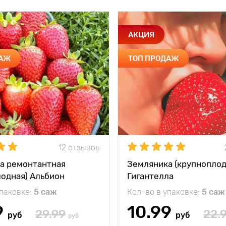
АКЦИЯ
ДАЖ
ТОП ПРОДАЖ
12 отзывов
а ремонтантная
Земляника (крупноплод
лодная) Альбион
Гигантелла
упаковке:
5 саж
Кол-во в упаковке:
5 саж
9
10.99
29.99
22.
руб
руб
руб