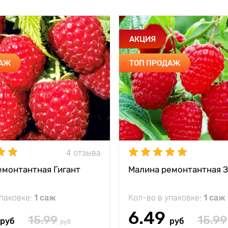
АКЦИЯ
ДАЖ
ТОП ПРОДАЖ
4 отзыва
емонтантная Гигант
Малина ремонтантная 
упаковке:
1 саж
Кол-во в упаковке:
1 саж
6.49
15.99
15.99
руб
руб
руб