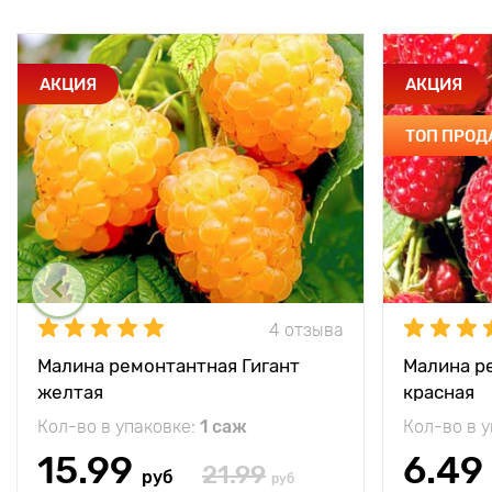
АКЦИЯ
АКЦИЯ
ТОП ПРО
4 отзыва
Малина ремонтантная Гигант
Малина р
желтая
красная
Кол-во в упаковке:
1 саж
Кол-во в 
15.99
6.49
21.99
руб
руб