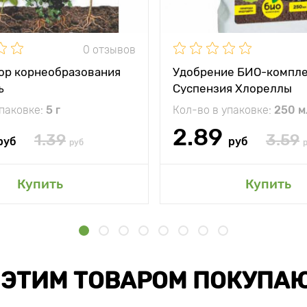
0 отзывов
ор корнеобразования
Удобрение БИО-компл
ъ
Суспензия Хлореллы
упаковке:
5 г
Кол-во в упаковке:
250 м
2.89
1.39
3.59
руб
руб
руб
Купить
Купить
 ЭТИМ ТОВАРОМ ПОКУПА