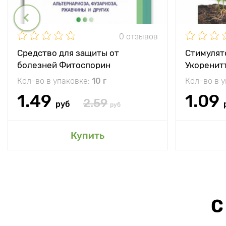
0 отзывов
Средство для защиты от
Стимулят
болезней Фитоспорин
Укоренит
Кол-во в упаковке:
10 г
Кол-во в 
1.49
1.09
2.59
руб
руб
Купить
С