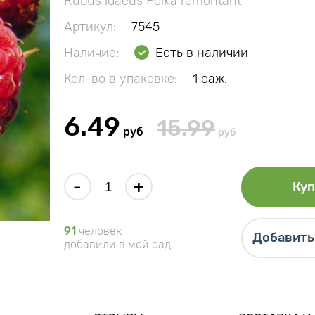
Rubus idaeus Polka remontant
Артикул:
7545
Наличие:
Есть в наличии
Кол-во в упаковке:
1 саж.
6.49
15.99
руб
руб
-
+
Куп
91
человек
Добавить 
добавили в мой сад