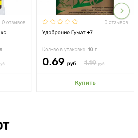
0 отзывов
0 отзывов
екс
Удобрение Гумат +7
л
Кол-во в упаковке:
10 г
0.69
1.19
руб
руб
руб
Купить
ЮТ